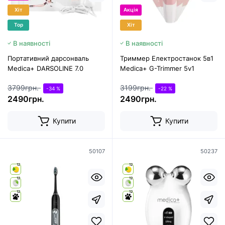
Хіт
Акція
Top
Хіт
В наявності
В наявності
Портативний дарсонваль
Триммер Електростанок 5в1
Medica+ DARSOLINE 7.0
Medica+ G-Trimmer 5v1
3799грн.
3199грн.
-34 %
-22 %
2490грн.
2490грн.
Купити
Купити
50107
50237
12
12
12
12
12
12