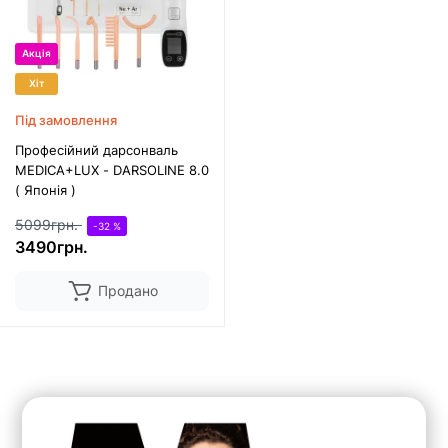
Акція
Хіт
Під замовлення
Професійний дарсонваль
MEDICA+LUX - DARSOLINE 8.0
( Японія )
5099грн.
-32 %
3490грн.
Продано