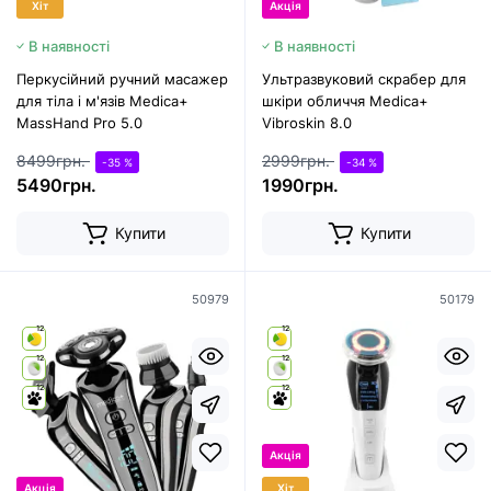
Хіт
Акція
В наявності
В наявності
Перкусійний ручний масажер
Ультразвуковий скрабер для
для тіла і м'язів Medica+
шкіри обличчя Medica+
MassHand Pro 5.0
Vibroskin 8.0
8499грн.
2999грн.
-35 %
-34 %
5490грн.
1990грн.
Купити
Купити
50979
50179
12
12
12
12
12
12
Акція
Акція
Хіт