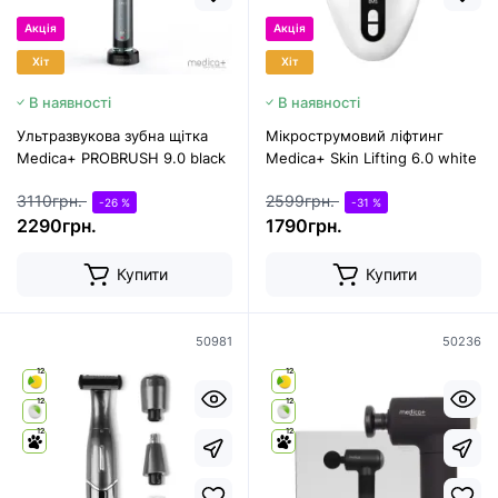
Акція
Акція
Хіт
Хіт
В наявності
В наявності
Ультразвукова зубна щітка
Мікрострумовий ліфтинг
Medica+ PROBRUSH 9.0 black
Medica+ Skin Lifting 6.0 white
3110грн.
2599грн.
-26 %
-31 %
2290грн.
1790грн.
Купити
Купити
50981
50236
12
12
12
12
12
12