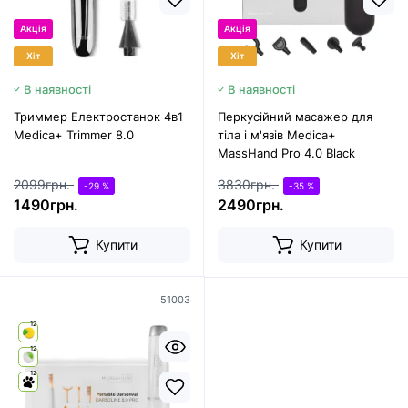
Акція
Акція
Хіт
Хіт
В наявності
В наявності
Триммер Електростанок 4в1
Перкусійний масажер для
Medica+ Trimmer 8.0
тіла і м'язів Medica+
MassHand Pro 4.0 Black
2099грн.
3830грн.
-29 %
-35 %
1490грн.
2490грн.
Купити
Купити
51003
12
12
12