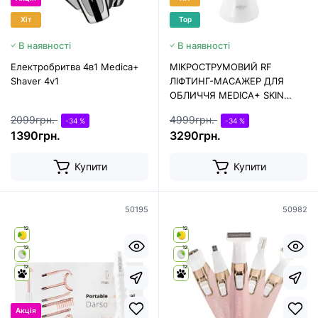
Хіт
Top
В наявності
В наявності
Електробритва 4в1 Medica+
МІКРОСТРУМОВИЙ RF
Shaver 4v1
ЛІФТИНГ-МАСАЖЕР ДЛЯ
ОБЛИЧЧЯ MEDICA+ SKIN
LIFTING 7.0 WHITE ЯПОНІЯ
2099грн.
4999грн.
-34 %
-34 %
(EMS+LED)
1390грн.
3290грн.
Купити
Купити
50195
50982
12
12
12
12
12
12
Акція