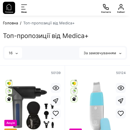
Головна
Меню
Контакти
Кабінет
Головна
Топ-пропозиції від Medica+
Топ-пропозиції від Medica+
16
За замовчуванням
50139
50124
12
12
12
12
12
12
Акція