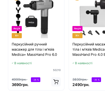
Акція
Акція
Хіт
Хіт
Перкусійний ручний
Перкусійний маса
масажер для тіла і м'язів
тіла і м'язів Medic
Medica+ MassHand Pro 6.0
MassHand Pro 4.0 
В наявності
В наявності
50210
4999грн.
3830грн.
-26 %
-35 %
3690грн.
2490грн.