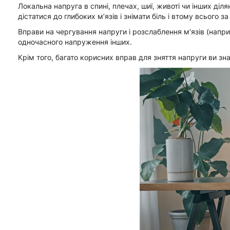
Локальна напруга в спині, плечах, шиї, животі чи інших д
дістатися до глибоких м’язів і знімати біль і втому всьог
Вправи на чергування напруги і розслаблення м’язів (напр
одночасного напруження інших.
Крім того, багато корисних вправ для зняття напруги ви знай