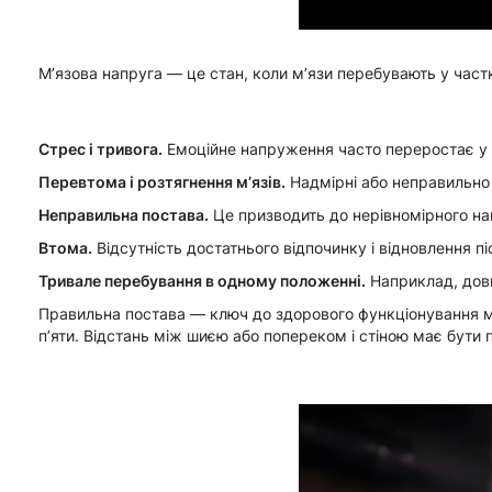
М’язова напруга — це стан, коли м’язи перебувають у час
Стрес і тривога.
Емоційне напруження часто переростає у фі
Перевтома і розтягнення м’язів.
Надмірні або неправильно 
Неправильна постава.
Це призводить до нерівномірного на
Втома.
Відсутність достатнього відпочинку і відновлення п
Тривале перебування в одному положенні.
Наприклад, довг
Правильна постава — ключ до здорового функціонування м’язів
п’яти. Відстань між шиєю або попереком і стіною має бути п