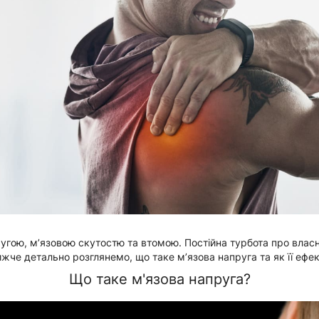
гою, м’язовою скутостю та втомою. Постійна турбота про власне 
че детально розглянемо, що таке м’язова напруга та як її ефек
Що таке м'язова напруга?