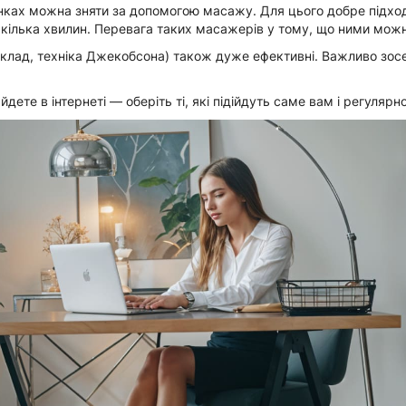
ілянках можна зняти за допомогою масажу. Для цього добре підх
о за кілька хвилин. Перевага таких масажерів у тому, що ними мо
иклад, техніка Джекобсона) також дуже ефективні. Важливо зосер
дете в інтернеті — оберіть ті, які підійдуть саме вам і регулярно