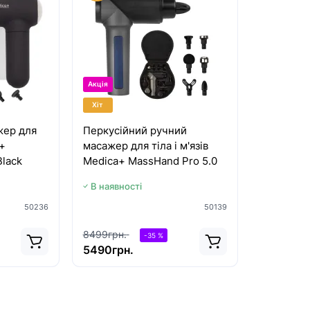
Акція
Хіт
жер для
Перкусійний ручний
a+
масажер для тіла і м'язів
Black
Medica+ MassHand Pro 5.0
В наявності
50236
50139
8499грн.
-35 %
5490грн.