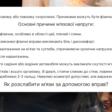
тковому або повному скороченні. Причинами можуть бути фізична
Основні причини м’язової напруги:
зичне, особливо в області шиї, плечей і спини.
виконані фізичні вправи викликають біль і дискомфорт.
вантаження на м’язи та суглоби, спричиняючи хронічне напруже
ісля навантажень.
е сидіння або водіння автомобіля можуть викликати скутості м’я
 і всього організму. В ідеалі, стоячи спиною до стіни, повинні т
риблизно 2-3 пальці. Невеликі асиметрії допустимі, але виражен
Як розслабити м’язи за допомогою вправ?