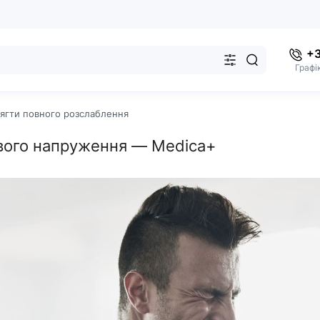
+3
Графі
сягти повного розслаблення
ового напруження — Medica+