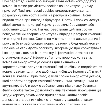
При перегляді сайту або використанні мобільного додатка
компанія може розмістити cookies на користувацькому
пристрої. Такі тимчасові cookies використовуються для
розрахунку кількості візитів на ресурси компанії. Вони
видаляються при виході з браузера. Постійні cookies можуть
зберігатися на пристрої користувацьким браузером або
мобільним додатком. Під час реєстрації цей тип cookie
повідомляє чи вперше користувач відвідав ресурси компанії,
чи заходив і раніше. Cookie не містять персональних даних і
можуть бути заблоковані користувачем у будь-який момент.
Cookies не отримують особисту інформацію про користувача
і не надають компанії контактну інформацію, а також не
отримують жодної інформації з пристрою користувача.
Компанія використовує cookies для визначення
характеристик ресурсів компанії, які найбільше подобаються
користувачам, для того щоб надати більше інформації, в якій
вони зацікавлені. Крім того, файли cookie використовуються,
щоб зробити ресурси компанії безпечними, захищеними та
зручними. Файли cookie забезпечують підтримку безпеки.
Файли cookie також дозволяють відстежувати порушення цієї
Угоди користувачами або пристроями. Файли cookie
допомагають оцінити кількість і частоту запитів, а також
виявляти і блокувати користувачів або пристрої, які