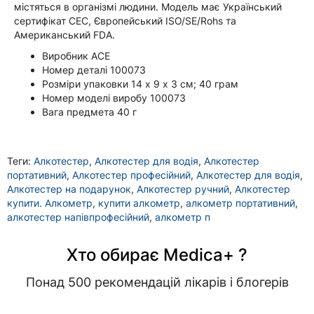
містяться в організмі людини. Модель має Український
сертифікат СЕС, Європейський ISO/SE/Rohs та
Американський FDA.
Виробник ACE
Номер деталі ‎100073
Розміри упаковки 14 х 9 х 3 см; 40 грам
Номер моделі виробу ‎100073
Вага предмета ‎40 г
Теги:
Алкотестер
,
Алкотестер для водія
,
Алкотестер
портативний
,
Алкотестер професійний
,
Алкотестер для водія
,
Алкотестер на подарунок
,
Алкотестер ручний
,
Алкотестер
купити. Алкометр
,
купити алкометр
,
алкометр портативний
,
алкотестер напівпрофесійний
,
алкометр п
Хто обирає Medica+ ?
Понад 500 рекомендацій лікарів і блогерів