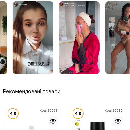
Рекомендовані товари
Код:
60238
Код:
60250
4.9
4.9
12
12