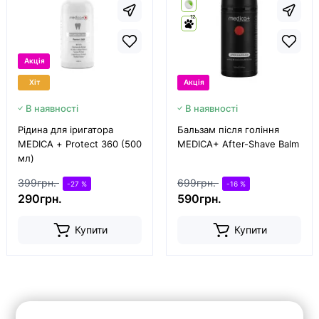
12
Акція
Хіт
Акція
В наявності
В наявності
Рідина для іригатора
Бальзам після гоління
MEDICA + Protect 360 (500
MEDICA+ After-Shave Balm
мл)
399грн.
699грн.
-27 %
-16 %
290грн.
590грн.
Купити
Купити