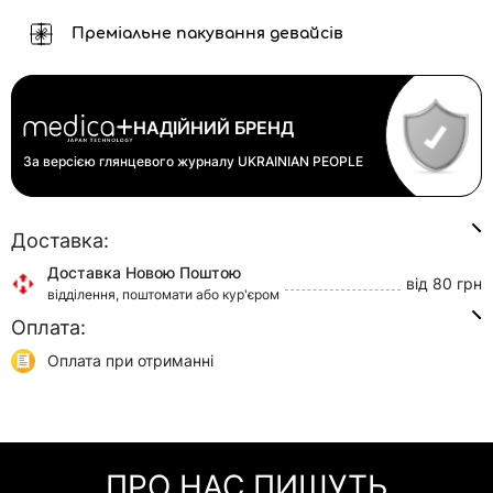
Преміальне пакування девайсів
НАДІЙНИЙ БРЕНД
За версією глянцевого журналу
UKRAINIAN PEOPLE
Доставка:
Доставка Новою Поштою
від 80 грн
відділення, поштомати або кур'єром
Оплата:
Доставка Укр Поштою
від 45 грн
відділення або кур'єром
Оплата при отриманні
Самовивіз
0 грн
Онлайн оплата (Visa/Mastercard)
м. Київ, вул. Кирилівська, 160/20
Оплата частинами (Приват Банк)
Миттєва розстрочка (Приват Банк)
ПРО НАС ПИШУТЬ