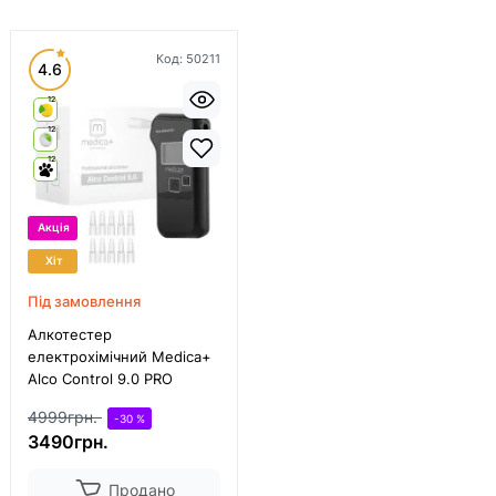
Код:
50211
4.6
12
12
12
Акція
Хіт
Під замовлення
Алкотестер
електрохімічний Medica+
Alco Control 9.0 PRO
4999грн.
-30 %
3490грн.
Продано