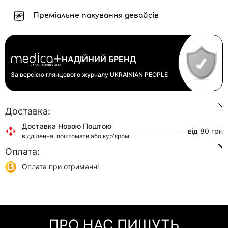
Преміальне пакування девайсів
НАДІЙНИЙ БРЕНД
За версією глянцевого журналу
UKRAINIAN PEOPLE
Доставка:
Доставка Новою Поштою
від 80 грн
відділення, поштомати або кур'єром
Оплата:
Доставка Укр Поштою
від 45 грн
відділення або кур'єром
Оплата при отриманні
Самовивіз
0 грн
Онлайн оплата (Visa/Mastercard)
м. Київ, вул. Кирилівська, 160/20
Оплата частинами (Приват Банк)
Миттєва розстрочка (Приват Банк)
ПРО НАС ПИШУТЬ