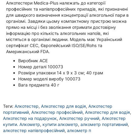
Алкотестери Medica-Plus належать до категорії
професійних та напівпрофесійних приладів, які призначені
для швидкого визначення концентрації алкогольної пари в
організмі. Завдяки цьому компактному пристрою можна
прямо на місці і без зволікання отримати достовірну
інформацію про кількість алкогольних напоїв, які
містяться в організмі людини. Модель має Український
сертифікат СЕС, Європейський ISO/SE/Rohs та
Американський FDA.
Виробник ACE
Номер деталі ‎100073
Розміри упаковки 14 х 9 х 3 см; 40 грам
Номер моделі виробу ‎100073
Вага предмета ‎40 г
Теги:
Алкотестер
,
Алкотестер для водія
,
Алкотестер
портативний
,
Алкотестер професійний
,
Алкотестер для водія
,
Алкотестер на подарунок
,
Алкотестер ручний
,
Алкотестер
купити. Алкометр
,
купити алкометр
,
алкометр портативний
,
алкотестер напівпрофесійний
,
алкометр п