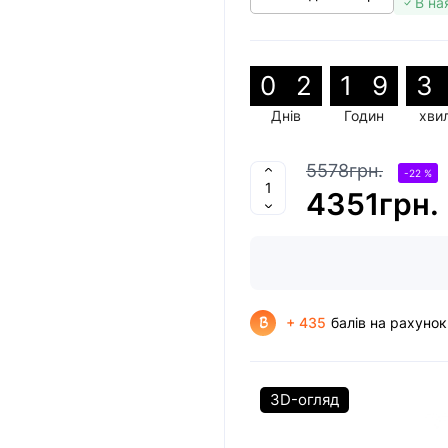
В на
0
2
1
9
3
Днів
Годин
хви
5578грн.
-22 %
4351грн.
+ 435
балів на рахунок
3D-огляд