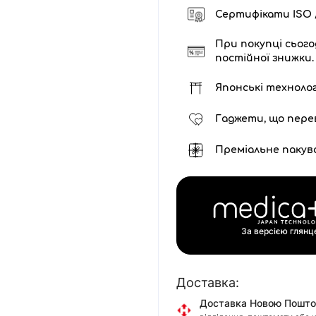
Сертифікати ISO /
При покупці сього
постійної знижки.
Японські технолог
Гаджети, що пере
Преміальне пакув
За версією глян
Доставка:
Доставка Новою Пошт