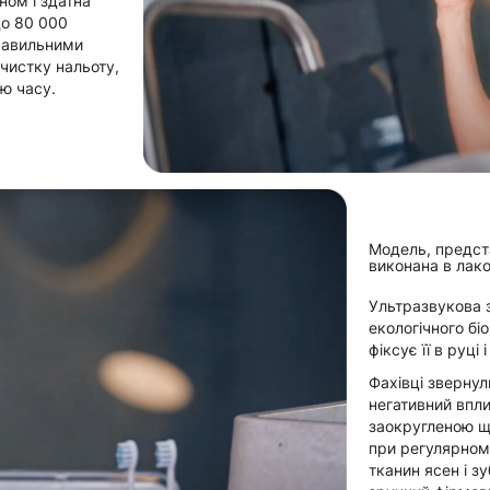
ом і здатна
до 80 000
правильними
чистку нальоту,
ою часу.
Модель, предста
виконана в лако
Ультразвукова з
екологічного бі
фіксує її в руці
Фахівці звернул
негативний впли
заокругленою ще
при регулярном
тканин ясен і зу