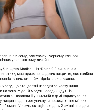
влена ​​в білому, рожевому і чорному кольорі,
нічному елегантному дизайні.
убна щітка Medica + ProBrush 9.0 виконана з
опластику, має приємне на дотик покриття, яке надійно
 і повністю виключає ймовірність вислизання.
и увагу, що стандартні насадки за часту чинять
в на ясна. У даній моделі насадки йдуть із
тиною – завдяки її унікальній формі користувачеві
у чищенні вдається уникнути пошкодження м’яких
бної емалі. У комплектацію входять 2 змінні насадки і