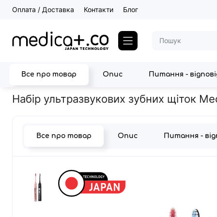
Оплата / Доставка
Контакти
Блог
Все про товар
Опис
Питання - відпов
Головна
Техніка для чищення зубів
Ультразвукові зубні щітки
Набір ультразвукових зубних щіток Me
Все про товар
Опис
Питання - ві