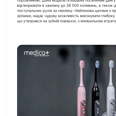
порожниною. Дана модель оснащена посиленим двигун
відтворювати в хвилину до 38 000 коливань, а також 
поступальних рухів за хвилину. Нейлонова щетини з 
зрізами, надає чудову можливість виконувати глибоку 
що утворився на зубній поверхні, з мінімальною втрат