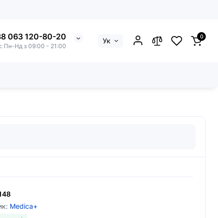
8 063 120-80-20
0
Ук
к: Пн-Нд з 09:00 - 21:00
 fuchsia
148
ик:
Medica+