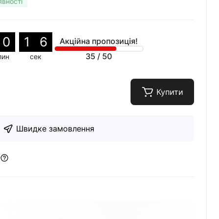
явності
0
1
5
Акційна пропозиція!
35
/
50
лин
сек
Купити
Швидке замовлення