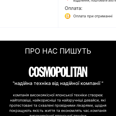
відділення, поштомати або 
Оплата:
Доставка Укр Поштою
відділення або кур'єром
Оплата при отриманні
Самовивіз
Онлайн оплата (Visa/Mas
м. Київ, вул. Кирилівська, 1
Оплата частинами (При
Миттєва розстрочка (П
ПРО НАС ПИШУТЬ
Покупка частинами (Мо
"надійна техніка від надійної компанії "
компанія високоякісної японської техніки створює
найтоповіші, найкорисніші та найзручніші девайси, які
протестовані та схвалені провідними лікарями, щодня
покращують якість життя та економлять час.компанія
високоякісної японської техніки