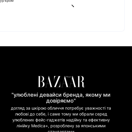
кур'єром
від 45 грн
0 грн
tercard)
60/20
ват Банк)
риват Банк)
но Банк)
"улюблені девайси бренда, якому ми
довіряємо"
догляд за шкірою обличчя потребує уважності та
любові до себе, і саме тому ми обрали серед
улюблених фейс-гаджетів надійну та ефективну
лінійку Medica+, розроблену за японськими
стандартами