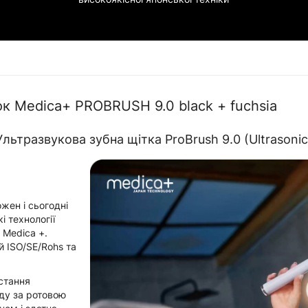
ок Medica+ PROBRUSH 9.0 black + fuchsia
Ультразвукова зубна щітка ProBrush 9.0 (Ultrasonic
жен і сьогодні
і технології
 Medica +.
 ISO/SE/Rohs та
остання
яду за ротовою