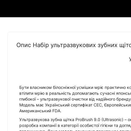
Опис Набір ультразвукових зубних щіт
Бути власником білосніжної усмішки мріє практично ко
втілити мрію в реальність допомагають сучасні японськ
глибокої – ультразвукової очистки від надійного бренду
Модель має Український сертифікат СЕС, Європейський
Американський FDA.
Ультразвукова зубна щітка ProBrush 9.0 (Ultrasonic) – 
розробка компанії в категорії особистої гігієни та догл