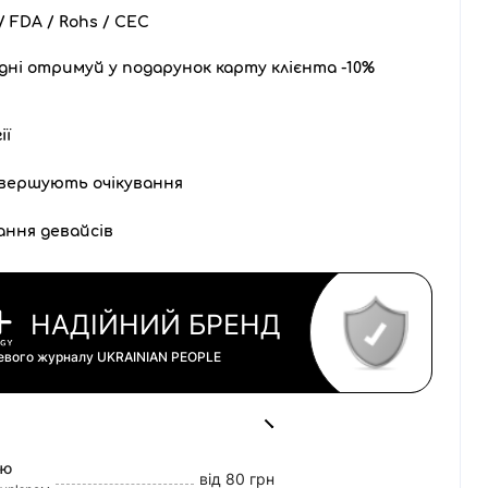
 FDA / Rohs / CEC
дні отримуй у подарунок карту клієнта -10%
ії
вершують очікування
ання девайсів
НАДІЙНИЙ БРЕНД
цевого журналу
UKRAINIAN PEOPLE
ою
від 80 грн