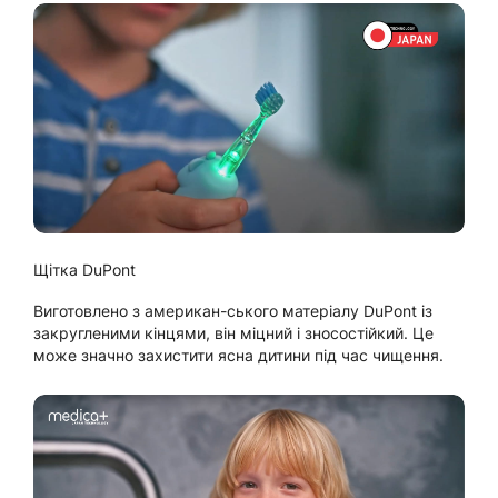
Щітка DuPont
Виготовлено з американ-ського матеріалу DuPont із
закругленими кінцями, він міцний і зносостійкий. Це
може значно захистити ясна дитини під час чищення.