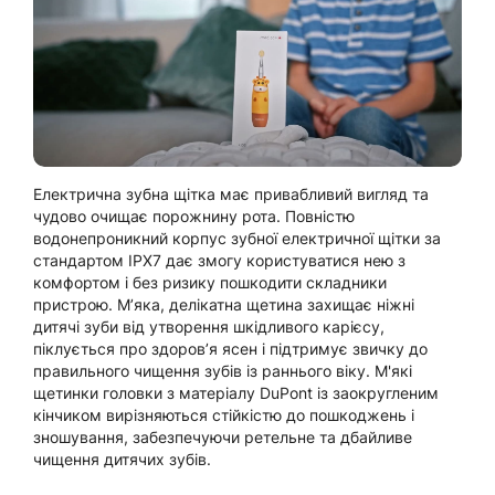
Електрична зубна щітка має привабливий вигляд та
чудово очищає порожнину рота. Повністю
водонепроникний корпус зубної електричної щітки за
стандартом IPX7 дає змогу користуватися нею з
комфортом і без ризику пошкодити складники
пристрою. Мʼяка, делікатна щетина захищає ніжні
дитячі зуби від утворення шкідливого карієсу,
піклується про здоровʼя ясен і підтримує звичку до
правильного чищення зубів із раннього віку. М'які
щетинки головки з матеріалу DuPont із заокругленим
кінчиком вирізняються стійкістю до пошкоджень і
зношування, забезпечуючи ретельне та дбайливе
чищення дитячих зубів.