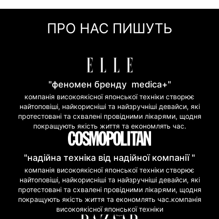
Оплата частинами (Приват Банк)
Миттєва розстрочка (Приват Банк)
ПРО НАС ПИШУТЬ
Покупка частинами (Моно Банк)
"феномен бренду medica+"
компанія високоякісної японської техніки створює
найтоповіші, найкорисніші та найзручніші девайси, які
протестовані та схвалені провідними лікарями, щодня
покращують якість життя та економлять час.
"надійна техніка від надійної компанії "
компанія високоякісної японської техніки створює
найтоповіші, найкорисніші та найзручніші девайси, які
протестовані та схвалені провідними лікарями, щодня
покращують якість життя та економлять час.компанія
високоякісної японської техніки