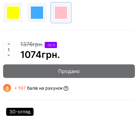
1376грн.
-22 %
1074грн.
Продано
+ 107
балів на рахунок
3D-огляд