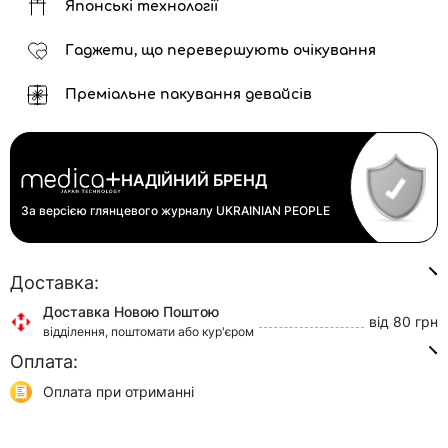
Японські технології
Гаджети, що перевершують очікування
Преміальне пакування девайсів
НАДІЙНИЙ БРЕНД
За версією глянцевого журналу
UKRAINIAN PEOPLE
Доставка:
Доставка Новою Поштою
від 80 грн
відділення, поштомати або кур'єром
Оплата:
Доставка Укр Поштою
від 45 грн
відділення або кур'єром
Оплата при отриманні
Самовивіз
0 грн
Онлайн оплата (Visa/Mastercard)
м. Київ, вул. Кирилівська, 160/20