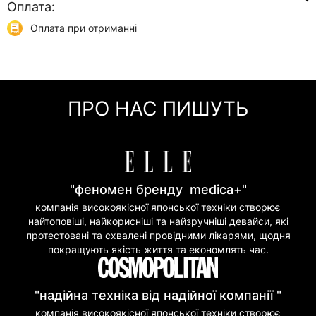
Оплата:
Доставка Укр Поштою
від 45 грн
відділення або кур'єром
Оплата при отриманні
Самовивіз
0 грн
Онлайн оплата (Visa/Mastercard)
м. Київ, вул. Кирилівська, 160/20
Оплата частинами (Приват Банк)
Миттєва розстрочка (Приват Банк)
ПРО НАС ПИШУТЬ
Покупка частинами (Моно Банк)
"феномен бренду medica+"
компанія високоякісної японської техніки створює
найтоповіші, найкорисніші та найзручніші девайси, які
протестовані та схвалені провідними лікарями, щодня
покращують якість життя та економлять час.
"надійна техніка від надійної компанії "
компанія високоякісної японської техніки створює