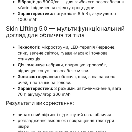
Вібрації:
до 8000/хв — для глибокого розслаблення
м’язів і підсилення ефекту процедури.
Характеристики:
потужність 8,5 Вт, акумулятор
1000 mAh.
Skin Lifting 5.0 — мультифункціональний
догляд для обличчя та тіла
Технології:
мікроструми, LED-терапія (червоне,
синє, зелене світло), гуаша-масаж і точкова
стимуляція.
Дія:
зменшує набряки, покращує кровообіг,
підвищує тонус і розслабляє м’язи.
Зони застосування:
обличчя, шия, зона навколо
очей, тіло та шкіра голови.
Характеристики:
3 режими, авто-вимкнення, вага
70 г, акумулятор 300 mAh.
Результати використання:
виражений ліфтинг і підтягнутий овал обличчя
розгладження зморшок і покращення текстури
шкіри