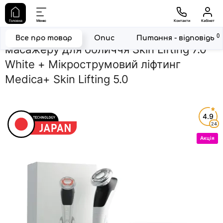
Головна
Набори
Набір мікрострумового RF Lifting масажеру для
Головна
Меню
Контакти
Кабінет
Набір мікрострумового RF Lifting
0
Все про товар
Опис
Питання - відповідь
масажеру для обличчя Skin Lifting 7.0
White + Мікрострумовий ліфтинг
Medica+ Skin Lifting 5.0
4.9
24
Акція