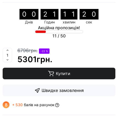
0
0
2
1
1
1
1
9
Днів
Годин
хвилин
сек
Акційна пропозиція!
11
/
50
6796грн.
-22 %
5301грн.
Купити
Швидке замовлення
+ 530
балів на рахунок