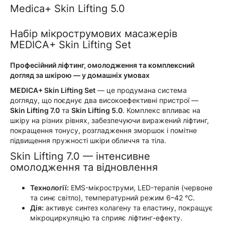
Medica+ Skin Lifting 5.0
Набір мікрострумових масажерів
MEDICA+ Skin Lifting Set
Професійний ліфтинг, омолодження та комплексний
догляд за шкірою — у домашніх умовах
MEDICA+ Skin Lifting Set
— це продумана система
догляду, що поєднує два високоефективні пристрої —
Skin Lifting 7.0
та
Skin Lifting 5.0
. Комплекс впливає на
шкіру на різних рівнях, забезпечуючи виражений ліфтинг,
покращення тонусу, розгладження зморшок і помітне
підвищення пружності шкіри обличчя та тіла.
Skin Lifting 7.0 — інтенсивне
омолодження та відновлення
Технології:
EMS-мікроструми, LED-терапія (червоне
та синє світло), температурний режим 6–42 °C.
Дія:
активує синтез колагену та еластину, покращує
мікроциркуляцію та сприяє ліфтинг-ефекту.