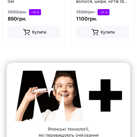
Gel
волосся, шкіри, нігтів (60
капс)
1090грн.
1599грн.
-18 %
-31 %
890грн.
1100грн.
Купити
Купити
Японські технології,
які перевищують очікування