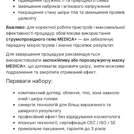
підвищення пружності та природного сяйва
зменшення набряків і м’язового напруження
покращення стану шкіри тіла та зменшення проявів
целюліту
Важливо:
для коректної роботи пристроїв і максимальної
ефективності процедур обов’язкове використання
струмопровідного гелю MEDICA+
— він забезпечує
передачу мікрострумів і значно підсилює результат.
Для завершення процедури рекомендується
використовувати
заспокійливу або порозвужуючу маску
MEDICA+
, що допомагає відновити шкіру, зняти можливе
подразнення та закріпити отриманий ефект.
Переваги набору:
комплексний догляд: обличчя, тіло, зона навколо
очей і шкіра голови
синергія технологій для більш вираженого та
швидкого результату
професійний ефект без відвідування косметолога
японські технології, сертифікація СЕС / ISO / SE
преміальне пакування, гарантія до 3 років