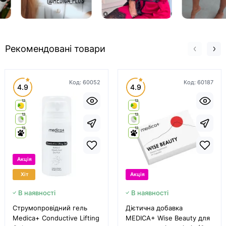
Рекомендовані товари
Код:
60052
Код:
60187
4.9
4.9
12
12
12
12
12
12
Акція
Хіт
Акція
В наявності
В наявності
Струмопровідний гель
Дієтична добавка
Medica+ Conductive Lifting
MEDICA+ Wise Beauty для