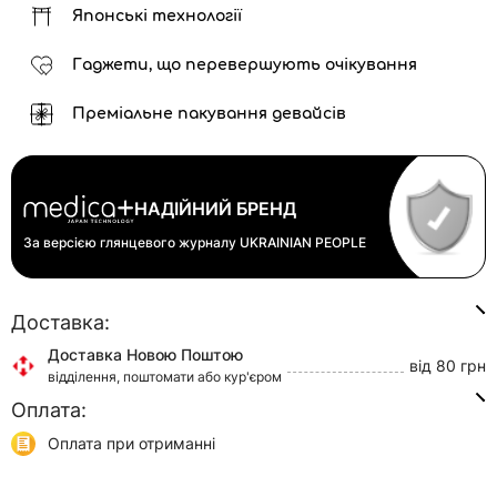
Японські технології
Гаджети, що перевершують очікування
Преміальне пакування девайсів
НАДІЙНИЙ БРЕНД
За версією глянцевого журналу
UKRAINIAN PEOPLE
Доставка:
Доставка Новою Поштою
від 80 грн
відділення, поштомати або кур'єром
Оплата:
Доставка Укр Поштою
від 45 грн
відділення або кур'єром
Оплата при отриманні
Самовивіз
0 грн
Онлайн оплата (Visa/Mastercard)
м. Київ, вул. Кирилівська, 160/20