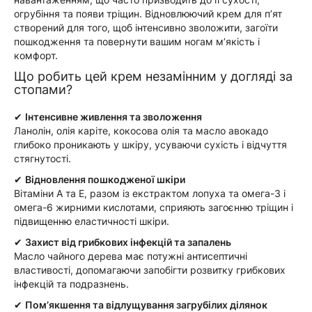
огрубіння та появи тріщин. Відновлюючий крем для п’ят
створений для того, щоб інтенсивно зволожити, загоїти
пошкодження та повернути вашим ногам м’якість і
комфорт.
Що робить цей крем незамінним у догляді за
стопами?
✔
Інтенсивне живлення та зволоження
Ланолін, олія каріте, кокосова олія та масло авокадо
глибоко проникають у шкіру, усуваючи сухість і відчуття
стягнутості.
✔
Відновлення пошкодженої шкіри
Вітаміни А та Е, разом із екстрактом лопуха та омега-3 і
омега-6 жирними кислотами, сприяють загоєнню тріщин і
підвищенню еластичності шкіри.
✔
Захист від грибкових інфекцій та запалень
Масло чайного дерева має потужні антисептичні
властивості, допомагаючи запобігти розвитку грибкових
інфекцій та подразнень.
✔
Пом’якшення та відлущування загрубілих ділянок