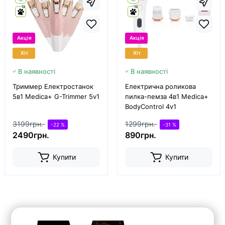
12
12
Акція
Акція
Хіт
Хіт
В наявності
В наявності
Триммер Електростанок
Електрична роликова
5в1 Medica+ G-Trimmer 5v1
пилка-пемза 4в1 Medica+
BodyControl 4v1
3199грн.
1299грн.
-22 %
-31 %
2490грн.
890грн.
Купити
Купити