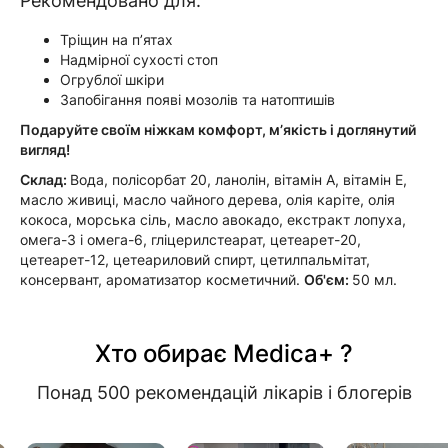
Рекомендовано для:
Тріщин на п’ятах
Надмірної сухості стоп
Огрублої шкіри
Запобігання появі мозолів та натоптишів
Подаруйте своїм ніжкам комфорт, м’якість і доглянутий
вигляд!
Склад:
Вода, полісорбат 20, ланолін, вітамін А, вітамін Е,
масло живиці, масло чайного дерева, олія каріте, олія
кокоса, морська сіль, масло авокадо, екстракт лопуха,
омега-3 і омега-6, гліцерилстеарат, цетеарет-20,
цетеарет-12, цетеариловий спирт, цетилпальмітат,
консервант, ароматизатор косметичний.
Об'єм:
50 мл.
Хто обирає Medica+ ?
Понад 500 рекомендацій лікарів і блогерів