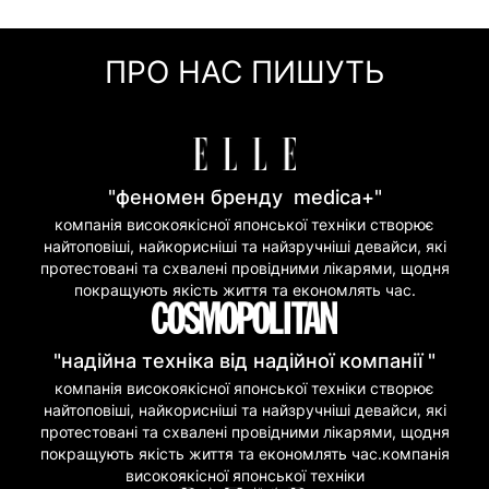
Оплата частинами (Приват Банк)
Миттєва розстрочка (Приват Банк)
ПРО НАС ПИШУТЬ
Покупка частинами (Моно Банк)
"феномен бренду medica+"
компанія високоякісної японської техніки створює
найтоповіші, найкорисніші та найзручніші девайси, які
протестовані та схвалені провідними лікарями, щодня
покращують якість життя та економлять час.
"надійна техніка від надійної компанії "
компанія високоякісної японської техніки створює
найтоповіші, найкорисніші та найзручніші девайси, які
протестовані та схвалені провідними лікарями, щодня
покращують якість життя та економлять час.компанія
високоякісної японської техніки