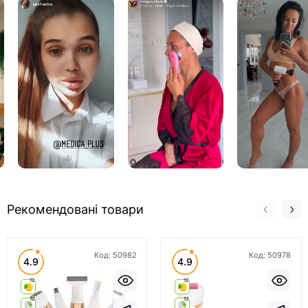
Рекомендовані товари
Код:
50982
Код:
50978
4.9
4.9
12
12
12
12