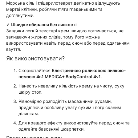
Морська сіль і гліцерилстеарат делікатно відлущують
мертві клітини, роблячи п’яти гладенькими та
доглянутими.
✔
Швидке вбирання без липкості
Завдяки легкій текстурі крем швидко поглинається, не
залишаючи жирних слідів, тому його можна
використовувати навіть перед сном або перед одяганням
взуття.
Як використовувати?
Скористайтеся
Електричною роликовою пилкою-
пемзою 4в1 MEDICA+ BodyControl 4v1
.
Нанесіть невелику кількість крему на чисту, суху
шкіру стоп.
Рівномірно розподіліть масажними рухами,
приділяючи особливу увагу сухим і потрісканим
ділянкам.
Для кращого ефекту використовуйте перед сном та
одягайте бавовняні шкарпетки.