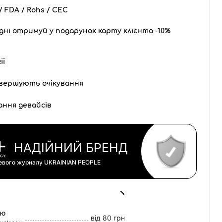
 FDA / Rohs / CEC
дні отримуй у подарунок карту клієнта -10%
ії
вершують очікування
ання девайсів
НАДІЙНИЙ БРЕНД
цевого журналу
UKRAINIAN PEOPLE
ою
від 80 грн