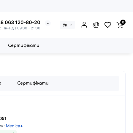
8 063 120-80-20
0
Ук
к: Пн-Нд з 09:00 - 21:00
Сертифікати
о
Сертифікати
051
ик:
Medica+