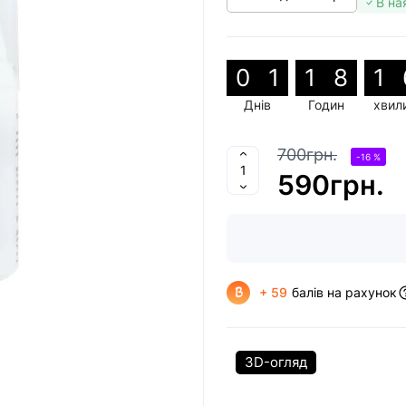
В на
0
1
1
8
1
Днів
Годин
хвил
700грн.
-16 %
590грн.
+ 59
балів на рахунок
3D-огляд