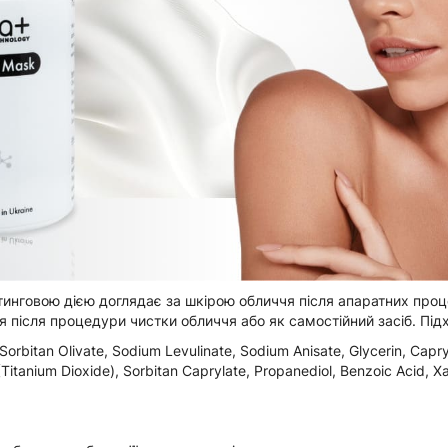
инговою дією доглядає за шкірою обличчя після апаратних проц
 після процедури чистки обличчя або як самостійний засіб. Підхо
 Sorbitan Olivate, Sodium Levulinate, Sodium Anisate, Glycerin, Capry
itanium Dioxide), Sorbitan Caprylate, Propanediol, Benzoic Acid, Xan