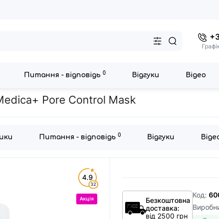
+3
Графі
0
Питання - відповідь
Відгуки
Відео
маска для обличчя Medica+ Pore Control Mask
edica+ Pore Control Mask
0
ики
Питання - відповідь
Відгуки
Віде
4.9
32
Код:
60
Акція
Безкоштовна
Виробн
доставка:
від 2500 грн