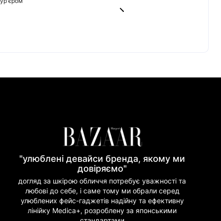
кур'єром
від 45 грн
0 грн
tercard)
60/20
ват Банк)
риват Банк)
но Банк)
"улюблені девайси бренда, якому ми
довіряємо"
догляд за шкірою обличчя потребує уважності та
любові до себе, і саме тому ми обрали серед
улюблених фейс-гаджетів надійну та ефективну
лінійку Medica+, розроблену за японськими
стандартами