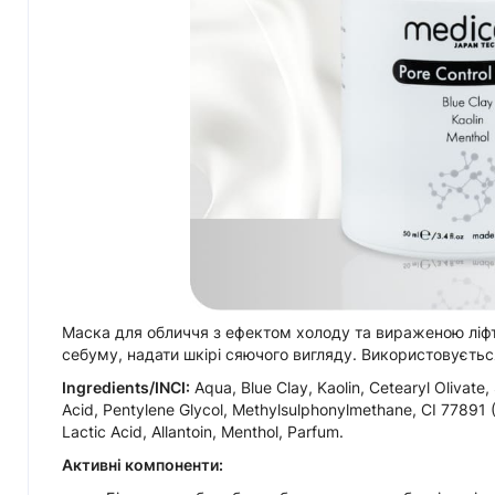
Маска для обличчя з ефектом холоду та вираженою ліфт
себуму, надати шкірі сяючого вигляду. Використовується
Ingredients/INCI:
Aqua, Blue Clay, Kaolin, Cetearyl Olivаte,
Acid, Pentylene Glycol, Methylsulphonylmethane, CI 77891 (T
Lactic Acid, Allantoin, Menthol, Parfum.
Активні компоненти: