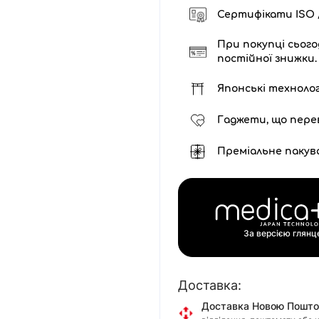
Сертифікати ISO /
При покупці сього
постійної знижки.
Японські технолог
Гаджети, що пере
Преміальне пакув
За версією глян
Доставка:
Доставка Новою Пошт