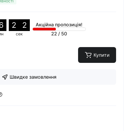
явності
6
2
0
Акційна пропозиція!
22
/
50
ин
сек
Купити
Швидке замовлення