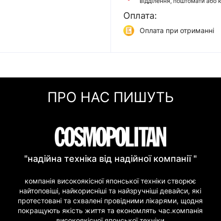
відділення, поштомати або 
Оплата:
Доставка Укр Поштою
відділення або кур'єром
Оплата при отриманні
Самовивіз
Онлайн оплата (Visa/Mas
м. Київ, вул. Кирилівська, 1
Оплата частинами (При
Миттєва розстрочка (П
ПРО НАС ПИШУТЬ
Покупка частинами (Мо
"надійна техніка від надійної компанії "
компанія високоякісної японської техніки створює
найтоповіші, найкорисніші та найзручніші девайси, які
протестовані та схвалені провідними лікарями, щодня
покращують якість життя та економлять час.компанія
високоякісної японської техніки