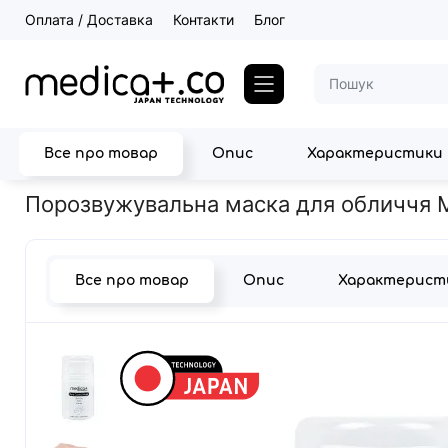
Оплата / Доставка
Контакти
Блог
Все про товар
Опис
Характеристики
Головна
Косметика для догляду за шкірою
Порозвужувальна 
Порозвужувальна маска для обличчя M
Все про товар
Опис
Характерист