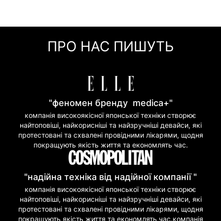
0 грн
Онлайн оплата (Visa/Mastercard)
м. Київ, вул. Кирилівська, 160/20
Оплата частинами (Приват Банк)
Миттєва розстрочка (Приват Банк)
ПРО НАС ПИШУТЬ
Покупка частинами (Моно Банк)
"феномен бренду medica+"
компанія високоякісної японської техніки створює
найтоповіші, найкорисніші та найзручніші девайси, які
протестовані та схвалені провідними лікарями, щодня
покращують якість життя та економлять час.
"надійна техніка від надійної компанії "
компанія високоякісної японської техніки створює
найтоповіші, найкорисніші та найзручніші девайси, які
протестовані та схвалені провідними лікарями, щодня
покращують якість життя та економлять час.компанія