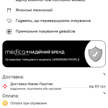
карту клієнта -10% постійної знижки.
Японські технології
Гаджети, що перевершують очікування
Преміальне пакування девайсів
НАДІЙНИЙ БРЕНД
За версією глянцевого журналу
UKRAINIAN PEOPLE
Доставка:
Доставка Новою Поштою
від 80 грн
відділення, поштомати або кур'єром
Оплата:
Доставка Укр Поштою
від 45 грн
відділення або кур'єром
Оплата при отриманні
Самовивіз