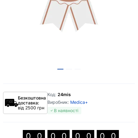
Код:
24mis
Безкоштовна
Виробник:
Medica+
доставка:
від 2500 грн
В наявності
0
0
0
0
0
0
0
0