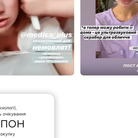
нології,
ь очікування
УПОН
покупку