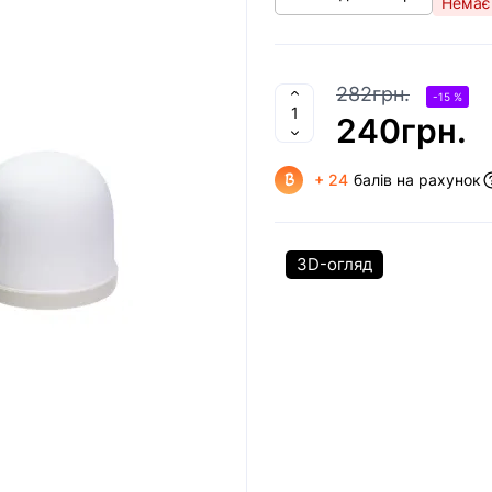
Немає 
282грн.
-15 %
240грн.
+ 24
балів на рахунок
3D-огляд