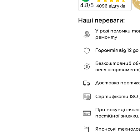
4.8/5
4096 відгуків
Наші переваги:
У разі поломки тов
ремонту
Гарантія від 12 до 
Безкоштовний обм
весь асортимент
Доставка протягом 
Сертифікати ISO /
При покупці сього
постійної знижки.
Японські технолог