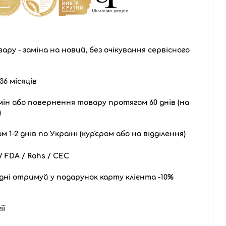
ару - заміна на новий, без очікування сервісного
36 місяців
ін або повернення товару протягом 60 днів (на
)
1-2 днів по Україні (кур'єром або на відділення)
 FDA / Rohs / CEC
дні отримуй у подарунок карту клієнта -10%
ії