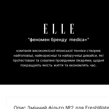
"феномен бренду medica+"
компанія високоякісної японської техніки створює
найтоповіші, найкорисніші та найзручніші девайси, які
протестовані та схвалені провідними лікарями, щодня
покращують якість життя та економлять час.
Опис Змінний фільтр №2 для FreshWate