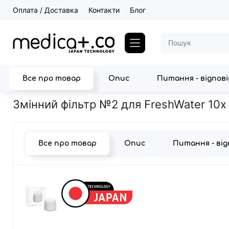
Оплата / Доставка
Контакти
Блог
Все про товар
Опис
Питання - відпов
Головна
Товари для дому
Фільтри для води
Змінний фільт
Змінний фільтр №2 для FreshWater 10x
Все про товар
Опис
Питання - ві