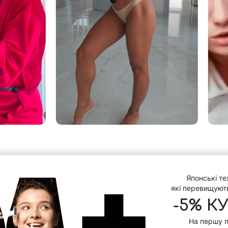
Японські тех
які перевищуют
-5% К
На першу 