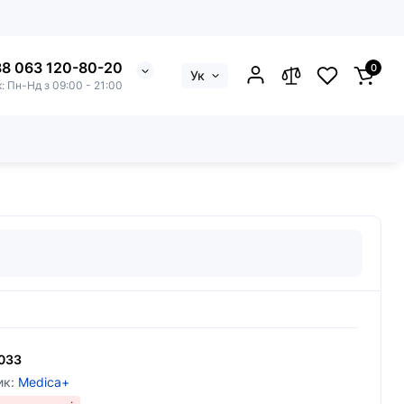
8 063 120-80-20
0
Ук
к: Пн-Нд з 09:00 - 21:00
033
ик:
Medica+