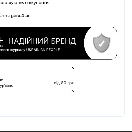
вершують очікування
ання девайсів
НАДІЙНИЙ БРЕНД
цевого журналу
UKRAINIAN PEOPLE
ою
від 80 грн
кур'єром
від 45 грн
0 грн
tercard)
60/20
ват Банк)