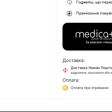
Гаджети, що пере
Преміальне пакув
За версією глян
Доставка:
Доставка Новою Пошт
відділення, поштомати або 
Оплата:
Доставка Укр Поштою
відділення або кур'єром
Оплата при отриманні
Самовивіз
Онлайн оплата (Visa/Mas
м. Київ, вул. Кирилівська, 1
Оплата частинами (При