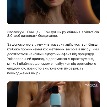
Зволожуй – Очищай – Тонізуй шкіру обличчя з VibroScin
8.0 щоб виглядати бездоганно.
За допомогою впливу ультразвуку здійснюється більш
глибоке проникнення косметичних засобів в шкіру, чим
досягається найбільш відчутний ефект від процедур.
Універсальний прилад, з допомогою мікроструменя,
м’яко і дбайливо допоможе позбутися від ороговілого
епідермісу, повністю виключаючи ймовірність
пошкодження шкіри.