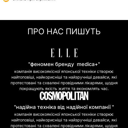
Самовивіз
0 грн
Онлайн оплата (Visa/Mastercard)
м. Київ, вул. Кирилівська, 160/20
Оплата частинами (Приват Банк)
Миттєва розстрочка (Приват Банк)
ПРО НАС ПИШУТЬ
Покупка частинами (Моно Банк)
"феномен бренду medica+"
компанія високоякісної японської техніки створює
найтоповіші, найкорисніші та найзручніші девайси, які
протестовані та схвалені провідними лікарями, щодня
покращують якість життя та економлять час.
"надійна техніка від надійної компанії "
компанія високоякісної японської техніки створює
найтоповіші, найкорисніші та найзручніші девайси, які
протестовані та схвалені провідними лікарями, щодня