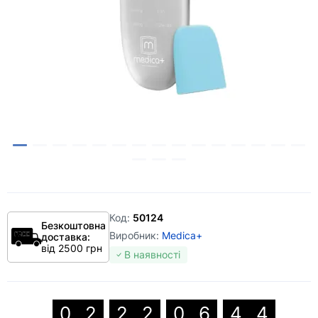
Код:
50124
Безкоштовна
Виробник:
Medica+
доставка:
від 2500 грн
В наявності
0
2
2
2
0
6
4
3