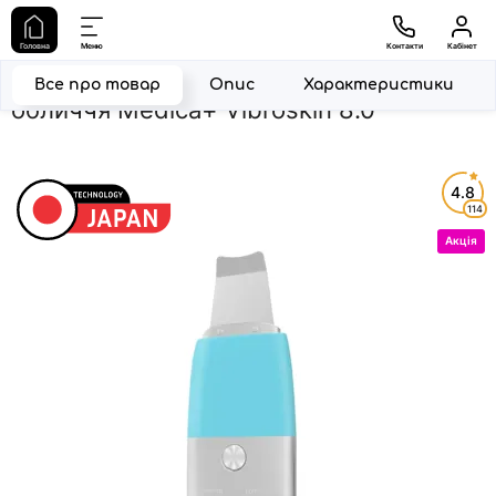
Головна
Прилади для догляду за шкірою
Ультразвуковий скра
Головна
Меню
Контакти
Кабінет
Ультразвуковий скрабер для шкіри
Все про товар
Опис
Характеристики
обличчя Medica+ Vibroskin 8.0
4.8
114
Акція