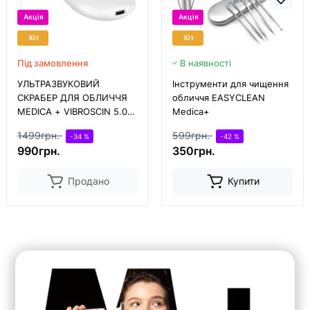
Акція
Акція
Хіт
Хіт
Під замовлення
В наявності
УЛЬТРАЗВУКОВИЙ
Інструменти для чищення
СКРАБЕР ДЛЯ ОБЛИЧЧЯ
обличчя EASYCLEAN
MEDICA + VIBROSCIN 5.0
Medica+
(ЯПОНІЯ)
1499грн.
599грн.
-34 %
-42 %
990грн.
350грн.
Продано
Купити