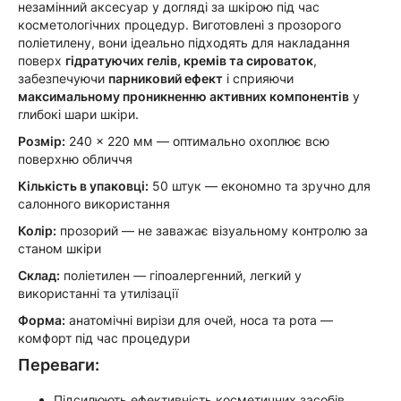
незамінний аксесуар у догляді за шкірою під час
косметологічних процедур. Виготовлені з прозорого
поліетилену, вони ідеально підходять для накладання
поверх
гідратуючих гелів, кремів та сироваток
,
забезпечуючи
парниковий ефект
і сприяючи
максимальному проникненню активних компонентів
у
глибокі шари шкіри.
Розмір:
240 × 220 мм — оптимально охоплює всю
поверхню обличчя
Кількість в упаковці:
50 штук — економно та зручно для
салонного використання
Колір:
прозорий — не заважає візуальному контролю за
станом шкіри
Склад:
поліетилен — гіпоалергенний, легкий у
використанні та утилізації
Форма:
анатомічні вирізи для очей, носа та рота —
комфорт під час процедури
Переваги:
Підсилюють ефективність косметичних засобів