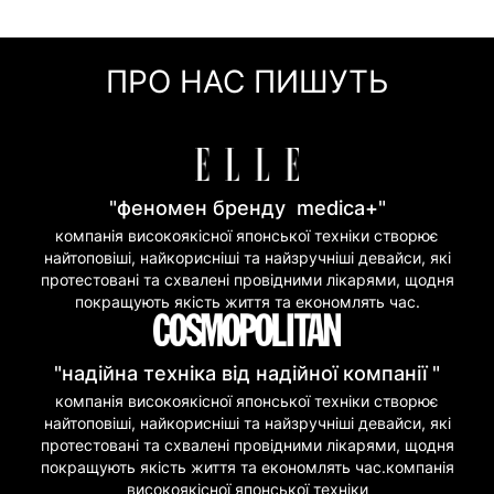
Оплата частинами (Приват Банк)
Миттєва розстрочка (Приват Банк)
ПРО НАС ПИШУТЬ
Покупка частинами (Моно Банк)
"феномен бренду medica+"
компанія високоякісної японської техніки створює
найтоповіші, найкорисніші та найзручніші девайси, які
протестовані та схвалені провідними лікарями, щодня
покращують якість життя та економлять час.
"надійна техніка від надійної компанії "
компанія високоякісної японської техніки створює
найтоповіші, найкорисніші та найзручніші девайси, які
протестовані та схвалені провідними лікарями, щодня
покращують якість життя та економлять час.компанія
високоякісної японської техніки