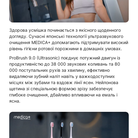
Здорова усмішка починається з якісного щоденного
догляду. Сучасні японські технології ультразвукового
очищення MEDICA+ допомагають підтримувати високий
рівень гігієни ротової порожнини в домашніх умовах.
ProBrush 9.0 (Ultrasonic) поєднує потужний двигун із
продуктивністю до 38 000 звукових коливань та 80
000 поступальних рухів за хвилину, ефективно
видаляючи зубний наліт навіть у важкодоступних
місцях між зубами та вздовж лінії ясен. Нейлонова
щетина зі спеціальною формою зрізу забезпечує
глибоке очищення, дбайливо впливаючи на емаль і
ясна.