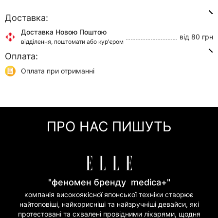
Доставка:
Доставка Новою Поштою
від 80 грн
відділення, поштомати або кур'єром
Оплата:
Доставка Укр Поштою
від 45 грн
відділення або кур'єром
Оплата при отриманні
Самовивіз
0 грн
Онлайн оплата (Visa/Mastercard)
м. Київ, вул. Кирилівська, 160/20
Оплата частинами (Приват Банк)
Миттєва розстрочка (Приват Банк)
ПРО НАС ПИШУТЬ
Покупка частинами (Моно Банк)
"феномен бренду medica+"
компанія високоякісної японської техніки створює
найтоповіші, найкорисніші та найзручніші девайси, які
протестовані та схвалені провідними лікарями, щодня