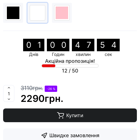
0
1
0
0
4
7
5
3
Днів
Годин
хвилин
сек
Акційна пропозиція!
12
/
50
3110грн.
-26 %
2290грн.
Купити
Швидке замовлення