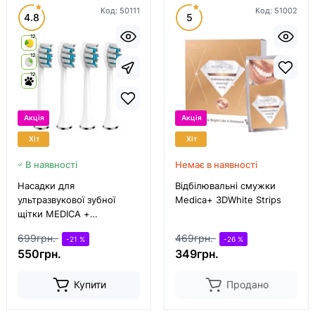
Код:
50111
Код:
51002
4.8
5
12
12
12
Акція
Акція
Хіт
Хіт
В наявності
Немає в наявності
Насадки для
Відбілювальні смужки
ультразвукової зубної
Medica+ 3DWhite Strips
щітки MEDICA +
PROBRUSH 9.0 white (4
699грн.
469грн.
-21 %
-26 %
шт)
550грн.
349грн.
Купити
Продано