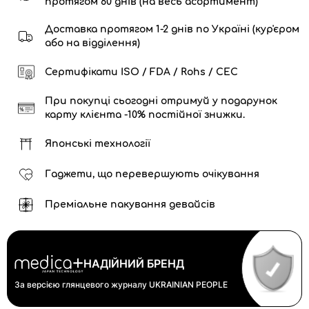
протягом 60 днів (на весь асортимент)
Доставка протягом 1-2 днів по Україні (кур'єром
або на відділення)
Сертифікати ISO / FDA / Rohs / CEC
При покупці сьогодні отримуй у подарунок
карту клієнта -10% постійної знижки.
Японські технології
Гаджети, що перевершують очікування
Преміальне пакування девайсів
НАДІЙНИЙ БРЕНД
За версією глянцевого журналу
UKRAINIAN PEOPLE