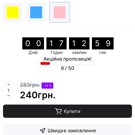
0
0
1
7
1
2
5
9
Днів
Годин
хвилин
сек
Акційна пропозиція!
9
/
50
283грн.
-15 %
240грн.
Купити
Швидке замовлення