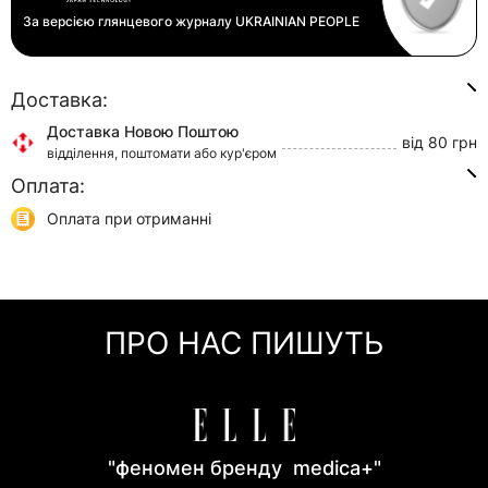
За версією глянцевого журналу
UKRAINIAN PEOPLE
Доставка:
Доставка Новою Поштою
від 80 грн
відділення, поштомати або кур'єром
Оплата:
Доставка Укр Поштою
від 45 грн
відділення або кур'єром
Оплата при отриманні
Самовивіз
0 грн
Онлайн оплата (Visa/Mastercard)
м. Київ, вул. Кирилівська, 160/20
Оплата частинами (Приват Банк)
Миттєва розстрочка (Приват Банк)
ПРО НАС ПИШУТЬ
Покупка частинами (Моно Банк)
"феномен бренду medica+"