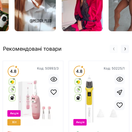
Рекомендовані товари
Код:
50993/3
Код:
50225/1
4.8
4.8
12
12
12
12
12
12
Акція
Хіт
Акція