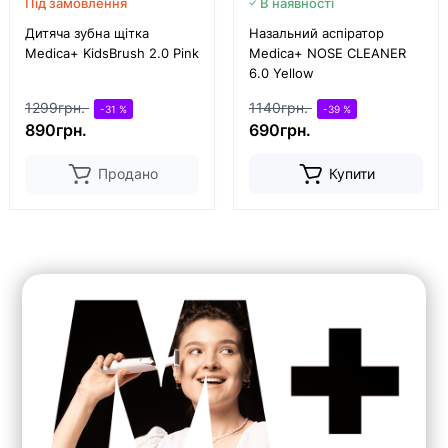
Під замовлення
В наявності
Дитяча зубна щітка
Назальний аспіратор
Medica+ KidsBrush 2.0 Pink
Medica+ NOSE CLEANER
6.0 Yellow
1299грн.
1140грн.
-31 %
-39 %
890грн.
690грн.
Продано
Купити