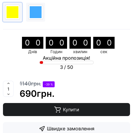
0
0
0
0
0
0
0
0
Днів
Годин
хвилин
сек
Акційна пропозиція!
3
/
50
1140грн.
-39 %
690грн.
Купити
Швидке замовлення