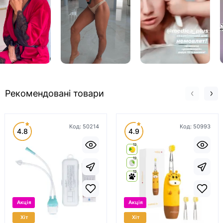
Рекомендовані товари
Код:
50214
Код:
50993
4.8
4.9
12
12
12
Акція
Акція
Хіт
Хіт