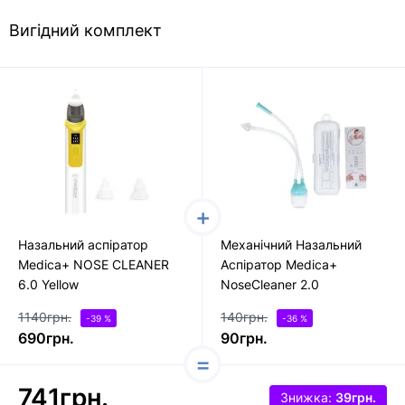
Вигідний комплект
Назальний аспіратор
Механічний Назальний
Medica+ NOSE CLEANER
Аспіратор Medica+
6.0 Yellow
NoseCleaner 2.0
1140грн.
140грн.
-39 %
-36 %
690грн.
90грн.
741грн.
Знижка:
39грн.