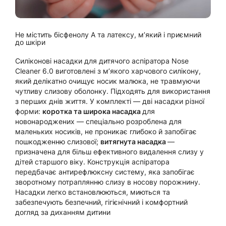
Не містить бісфенолу А та латексу, м’який і приємний
до шкіри
Силіконові насадки для дитячого аспіратора Nose
Cleaner 6.0 виготовлені з м’якого харчового силікону,
який делікатно очищує носик малюка, не травмуючи
чутливу слизову оболонку. Підходять для використання
з перших днів життя. У комплекті — дві насадки різної
форми:
коротка та широка насадка
для
новонароджених — спеціально розроблена для
маленьких носиків, не проникає глибоко й запобігає
пошкодженню слизової;
витягнута насадка
—
призначена для більш ефективного видалення слизу у
дітей старшого віку. Конструкція аспіратора
передбачає антирефлюксну систему, яка запобігає
зворотному потраплянню слизу в носову порожнину.
Насадки легко встановлюються, миються та
забезпечують безпечний, гігієнічний і комфортний
догляд за диханням дитини