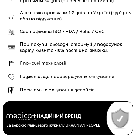
протягом 60 днів (на весь асортимент)
Доставка протягом 1-2 днів по Україні (кур'єром
або на відділення)
Сертифікати ISO / FDA / Rohs / CEC
При покупці сьогодні отримуй у подарунок
карту клієнта -10% постійної знижки.
Японські технології
Гаджети, що перевершують очікування
Преміальне пакування девайсів
НАДІЙНИЙ БРЕНД
За версією глянцевого журналу
UKRAINIAN PEOPLE