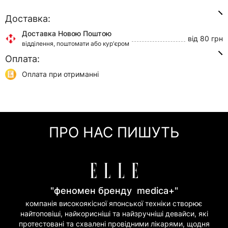
Доставка:
Доставка Новою Поштою
від 80 грн
відділення, поштомати або кур'єром
Оплата:
Доставка Укр Поштою
від 45 грн
відділення або кур'єром
Оплата при отриманні
Самовивіз
0 грн
Онлайн оплата (Visa/Mastercard)
м. Київ, вул. Кирилівська, 160/20
Оплата частинами (Приват Банк)
Миттєва розстрочка (Приват Банк)
ПРО НАС ПИШУТЬ
Покупка частинами (Моно Банк)
"феномен бренду medica+"
компанія високоякісної японської техніки створює
найтоповіші, найкорисніші та найзручніші девайси, які
протестовані та схвалені провідними лікарями, щодня