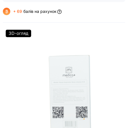
+ 69
балів на рахунок
3D-огляд