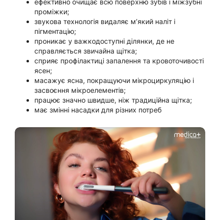
ефективно очищає всю поверхню зубів і міжзубні
проміжки;
звукова технологія видаляє мʼякий наліт і
пігментацію;
проникає у важкодоступні ділянки, де не
справляється звичайна щітка;
сприяє профілактиці запалення та кровоточивості
ясен;
масажує ясна, покращуючи мікроциркуляцію і
засвоєння мікроелементів;
працює значно швидше, ніж традиційна щітка;
має змінні насадки для різних потреб