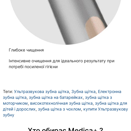
Глибоке чищення
Інтенсивне очищення для ідеального результату при
потребі посиленої гігієни
Теги:
Ультразвукова зубна щітка
,
Зубна щітка
,
Електронна
зубна щітка
,
зубна щітка на батарейках
,
зубна щітка з
моторчиком
,
високотехнолічная зубна щітка
,
зубна щітка для
дітей і дорослих
,
зубна щітка з чохлом
,
купити Ультразвукову
зубну
Хто обирає Medica+ ?