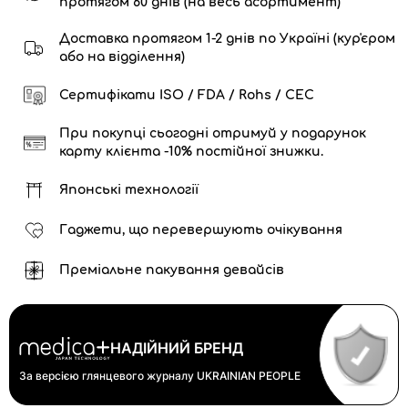
протягом 60 днів (на весь асортимент)
Доставка протягом 1-2 днів по Україні (кур'єром
або на відділення)
Сертифікати ISO / FDA / Rohs / CEC
При покупці сьогодні отримуй у подарунок
карту клієнта -10% постійної знижки.
Японські технології
Гаджети, що перевершують очікування
Преміальне пакування девайсів
НАДІЙНИЙ БРЕНД
За версією глянцевого журналу
UKRAINIAN PEOPLE