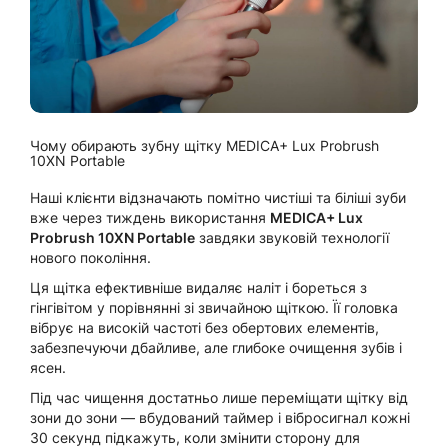
Чому обирають зубну щітку MEDICA+ Lux Probrush
10XN Portable
Наші клієнти відзначають помітно чистіші та біліші зуби
вже через тиждень використання
MEDICA+ Lux
Probrush 10XN Portable
завдяки звуковій технології
нового покоління.
Ця щітка ефективніше видаляє наліт і бореться з
гінгівітом у порівнянні зі звичайною щіткою. Її головка
вібрує на високій частоті без обертових елементів,
забезпечуючи дбайливе, але глибоке очищення зубів і
ясен.
Під час чищення достатньо лише переміщати щітку від
зони до зони — вбудований таймер і вібросигнал кожні
30 секунд підкажуть, коли змінити сторону для