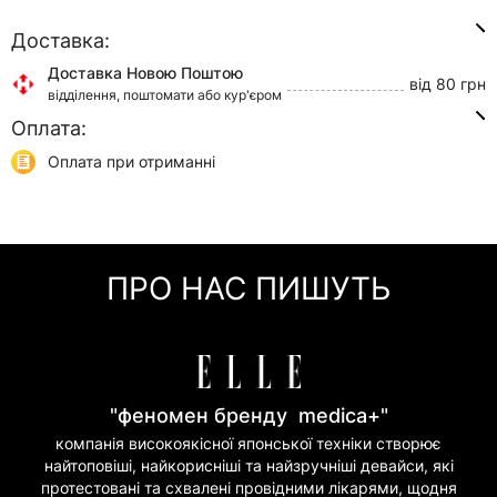
Доставка:
Доставка Новою Поштою
від 80 грн
відділення, поштомати або кур'єром
Оплата:
Доставка Укр Поштою
від 45 грн
відділення або кур'єром
Оплата при отриманні
Самовивіз
0 грн
Онлайн оплата (Visa/Mastercard)
м. Київ, вул. Кирилівська, 160/20
Оплата частинами (Приват Банк)
Миттєва розстрочка (Приват Банк)
ПРО НАС ПИШУТЬ
Покупка частинами (Моно Банк)
"феномен бренду medica+"
компанія високоякісної японської техніки створює
найтоповіші, найкорисніші та найзручніші девайси, які
протестовані та схвалені провідними лікарями, щодня