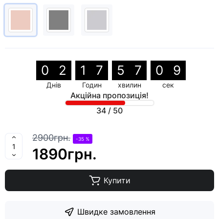
0
2
1
7
5
7
0
8
Днів
Годин
хвилин
сек
Акційна пропозиція!
34
/
50
2900грн.
-35 %
1890грн.
Купити
Швидке замовлення