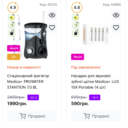
Код:
50133
Код:
50990
4.9
4.8
12
12
12
12
12
12
Акція
Хіт
Акція
Немає в наявності
Під замовлення
Стаціонарний іригатор
Насадки для звукової
Medica+ PROWATER
зубної щітки Medica+ LUX
STANTION 7.0 BL
10Х Portable (4 шт)
2499грн.
699грн.
-20 %
-16 %
1990грн.
590грн.
Продано
Продано