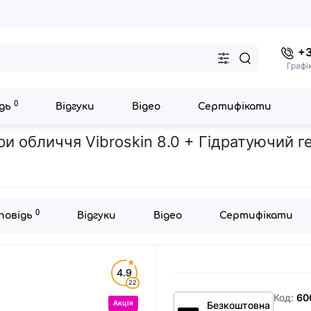
+3
Графі
0
ідь
Відгуки
Відео
Сертифікати
личчя Vibroskin 8.0 + Гідратуючий гель Hydration Gel + Порозвужува
и обличчя Vibroskin 8.0 + Гідратуючий г
0
дповідь
Відгуки
Відео
Сертифікати
4.9
22
Код:
60
Акція
Безкоштовна