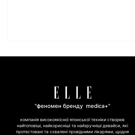
"феномен бренду medica+"
компанія високоякісної японської техніки створює
найтоповіші, найкорисніші та найзручніші девайси, які
протестовані та схвалені провідними лікарями, щодня