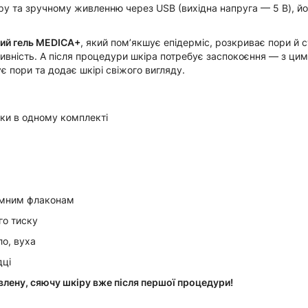
ору та зручному живленню через USB (вихідна напруга — 5 В), й
ий гель MEDICA+
, який пом’якшує епідерміс, розкриває пори й
тивність. А після процедури шкіра потребує заспокоєння — з ц
є пори та додає шкірі свіжого вигляду.
тки в одному комплекті
умним флаконам
го тиску
ло, вуха
дці
влену, сяючу шкіру вже після першої процедури!