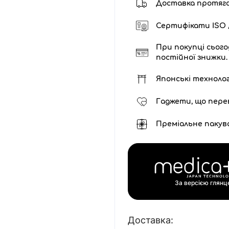
Доставка протягом 
Сертифікати ISO /
При покупці сього
постійної знижки.
Японські технолог
Гаджети, що пере
Преміальне пакув
За версією глян
Доставка: