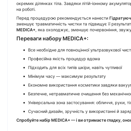
окремих ділянках тіла. Завдяки літій-іонному акумулят
на роботі.
Перед процедурою рекомендується нанести
Гідратуюч
зменшує травматичність чистки та підвищує її результа
MEDICA+
, яка охолоджує, зменшує почервоніння, звужу
Переваги набору MEDICA+:
Все необхідне для повноцінної ультразвукової чис
Професійна якість процедур вдома
Підходить для всіх типів шкіри, навіть чутливої
Мінімум часу — максимум результату
Економне використання косметики завдяки ваку
Безпечне, нетравматичне очищення без механічно
Універсальна зона застосування: обличчя, руки, ті
Сучасний дизайн, зручність у використанні й заря
Спробуйте набір MEDICA+ — і ви отримаєте гладку, оно