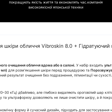
покращують якість життя та економлять час.компанія
високоякісної японської техніки
 шкіри обличчя Vibroskin 8.0 + Гідратуючий
ного очищення обличчя вдома або в салоні.
У набір входить
ульт
 мл)
для розм’якшення шкіри перед процедурою та
Порозвужув
ий результат очищення без подразнення, пігментації чи сухості.
20–30 кГц) дбайливо, але глибоко видаляють ороговілий шар кліт
у та ультрафорезу дозволяють не лише очистити шкіру, а й покр
гономічну форму й сучасний дизайн, підходить для застосування на 