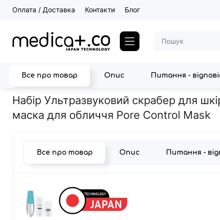
Оплата / Доставка
Контакти
Блог
Все про товар
Опис
Питання - відпов
Головна
Набори
Набір Ультразвуковий скрабер для шкіри об
Набір Ультразвуковий скрабер для шкір
маска для обличчя Pore Control Mask
Все про товар
Опис
Питання - ві