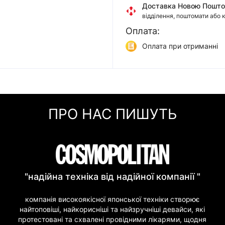
Доставка Новою Пошт
відділення, поштомати або 
Оплата:
Доставка Укр Поштою
відділення або кур'єром
Оплата при отриманні
Самовивіз
Онлайн оплата (Visa/Mas
м. Київ, вул. Кирилівська, 1
Оплата частинами (При
Миттєва розстрочка (П
ПРО НАС ПИШУТЬ
Покупка частинами (Мо
"надійна техніка від надійної компанії "
компанія високоякісної японської техніки створює
найтоповіші, найкорисніші та найзручніші девайси, які
протестовані та схвалені провідними лікарями, щодня