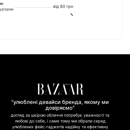
ою
від 80 грн
кур'єром
від 45 грн
0 грн
tercard)
60/20
ват Банк)
риват Банк)
но Банк)
"улюблені девайси бренда, якому ми
довіряємо"
догляд за шкірою обличчя потребує уважності та
любові до себе, і саме тому ми обрали серед
улюблених фейс-гаджетів надійну та ефективну