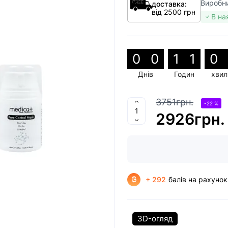
Виробн
доставка:
від 2500 грн
В на
0
0
1
1
0
Днів
Годин
хвил
3751грн.
-22 %
2926грн.
+ 292
балів на рахунок
3D-огляд