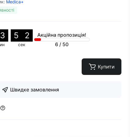
ик:
Medica+
явності
3
5
1
Акційна пропозиція!
6
/
50
ин
сек
Купити
Швидке замовлення