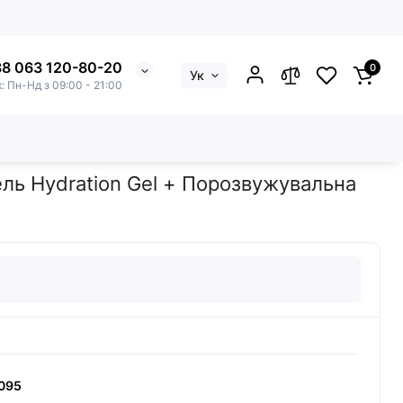
8 063 120-80-20
0
Ук
к: Пн-Нд з 09:00 - 21:00
льна маска для обличчя Pore Control Mask
ель Hydration Gel + Порозвужувальна
095