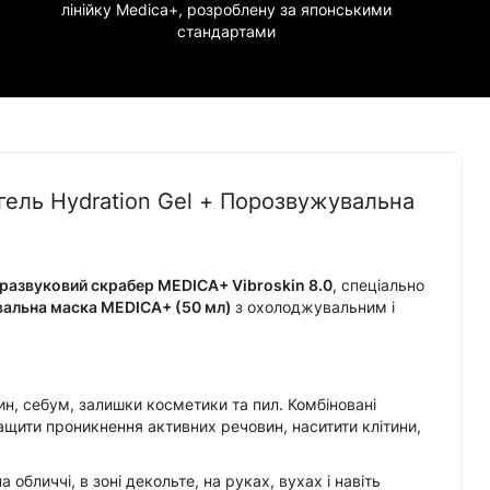
лінійку Medica+, розроблену за японськими
стандартами
 гель Hydration Gel + Порозвужувальна
развуковий скрабер MEDICA+ Vibroskin 8.0
, спеціально
альна маска MEDICA+ (50 мл)
з охолоджувальним і
ин, себум, залишки косметики та пил. Комбіновані
ащити проникнення активних речовин, наситити клітини,
обличчі, в зоні декольте, на руках, вухах і навіть