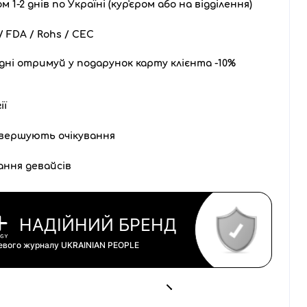
1-2 днів по Україні (кур'єром або на відділення)
 FDA / Rohs / CEC
дні отримуй у подарунок карту клієнта -10%
ії
вершують очікування
ання девайсів
НАДІЙНИЙ БРЕНД
цевого журналу
UKRAINIAN PEOPLE