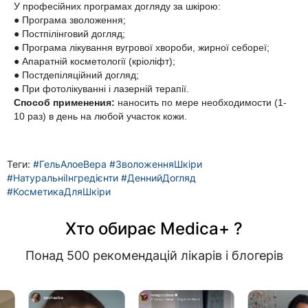
У професійних програмах догляду за шкірою:
● Програма зволоження;
● Постпілінговий догляд;
● Програма лікування вугрової хвороби, жирної себореї;
● Апаратній косметології (кріоліфт);
● Постдепіляційний догляд;
● При фотолікуванні і лазерній терапії.
Способ применения:
наносить по мере необходимости (1-
10 раз) в день на любой участок кожи.
Теги:
#ГельАлоеВера #ЗволоженняШкіри
#НатуральніІнгредієнти #ДеннийДогляд
#КосметикаДляШкіри
Хто обирає Medica+ ?
Понад 500 рекомендацій лікарів і блогерів