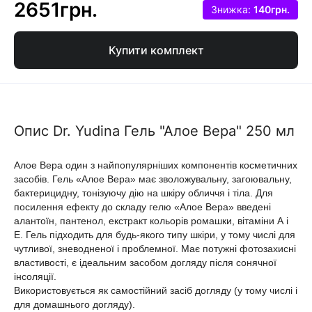
2651грн.
Знижка:
140грн.
Купити комплект
Опис Dr. Yudina Гель "Алое Вера" 250 мл
Алое Вера один з найпопулярніших компонентів косметичних
засобів. Гель «Алое Вера» має зволожувальну, загоювальну,
бактерицидну, тонізуючу дію на шкіру обличчя і тіла. Для
посилення ефекту до складу гелю «Алое Вера» введені
алантоїн, пантенол, екстракт кольорів ромашки, вітаміни А і
Е. Гель підходить для будь-якого типу шкіри, у тому числі для
чутливої, зневодненої і проблемної. Має потужні фотозахисні
властивості, є ідеальним засобом догляду після сонячної
інсоляції.
Використовується як самостійний засіб догляду (у тому числі і
для домашнього догляду).