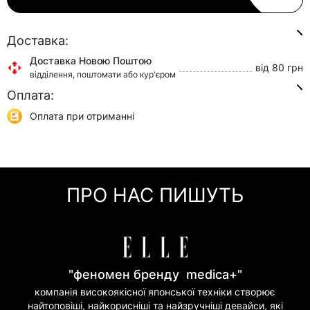
Доставка:
Доставка Новою Поштою
від 80 грн
відділення, поштомати або кур'єром
Оплата:
Доставка Укр Поштою
від 45 грн
відділення або кур'єром
Оплата при отриманні
Самовивіз
0 грн
Онлайн оплата (Visa/Mastercard)
м. Київ, вул. Кирилівська, 160/20
Оплата частинами (Приват Банк)
Миттєва розстрочка (Приват Банк)
ПРО НАС ПИШУТЬ
Покупка частинами (Моно Банк)
"феномен бренду medica+"
компанія високоякісної японської техніки створює
найтоповіші, найкорисніші та найзручніші девайси, які