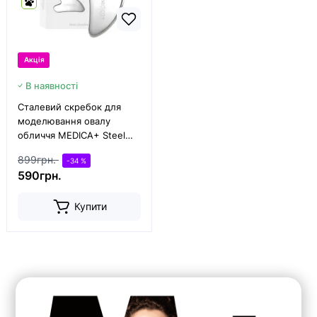
Акція
В наявності
Сталевий скребок для
моделювання овалу
обличчя MEDICA+ Steel
GuaSha
899грн.
-34 %
590грн.
Купити