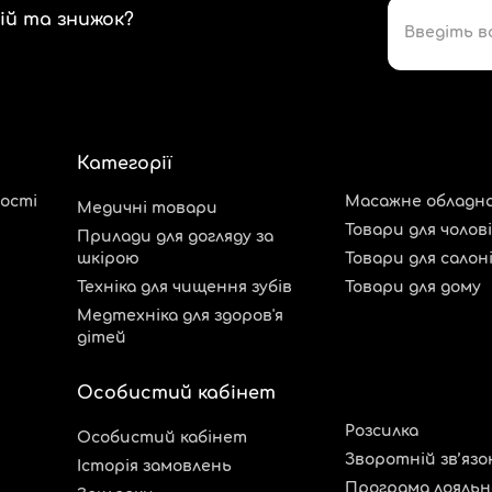
ій та знижок?
Категорії
ості
Масажне обладн
Медичні товари
Товари для чолові
Прилади для догляду за
шкірою
Товари для салон
Техніка для чищення зубів
Товари для дому
Медтехніка для здоров'я
дітей
Особистий кабінет
Розсилка
Особистий кабінет
Зворотній зв’язо
Історія замовлень
Програма лояльн