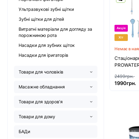
Ультразвукові зубні щітки
Зубні щітки для дітей
Витратні матеріали для догляду за
Акція
порожниною рота
Хіт
Насадки для зубних щіток
Немає в ная
Насадки для іригаторів
Стаціонар
PROWATER 
Товари для чоловіків
2499грн.
1990грн.
Масажне обладнання
Товари для здоровʼя
Товари для дому
БАДи