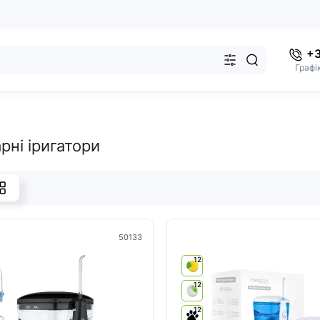
+3
Графі
рні іригатори
50133
12
12
12