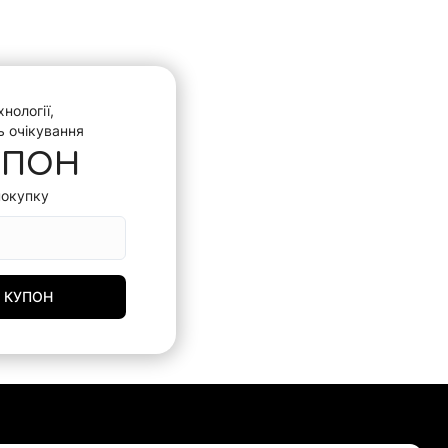
нології,
ь очікування
УПОН
покупку
 КУПОН