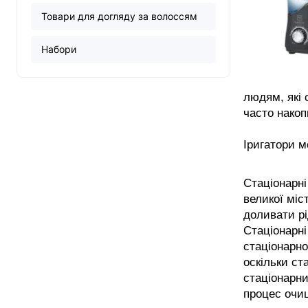
Товари для догляду за волоссям
Набори
людям, які 
часто накоп
Іригатори м
Cтаціонарні
великої міс
доливати рі
Стаціонарні
стаціонарно
оскільки ст
стаціонарни
процес очи