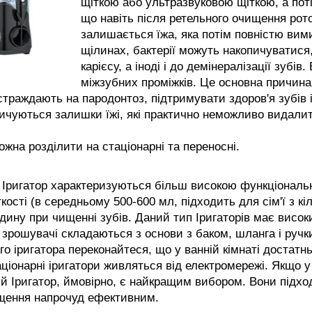
щіткою або ультразвуковою щіткою, а поті
що навіть після ретельного очищення рото
залишається їжа, яка потім повністю вим
щілинах, бактерії можуть накопичуватися,
карієсу, а іноді і до демінералізації зубі
міжзубних проміжків. Це основна причина
страждають на пародонтоз, підтримувати здоров'я зубів і 
ичуються залишки їжі, які практично неможливо видалит
ожна розділити на стаціонарні та переносні. 
 Іригатор характеризуються більш високою функціональн
ткості (в середньому 500-600 мл, підходить для сім'ї з кі
дину при чищенні зубів. Даний тип Іригаторів має високи
 зрошувачі складаються з основи з баком, шланга і ручк
го іригатора переконайтеся, що у ванній кімнаті достатньо
аціонарні іригатори живляться від електромережі. Якщо у
й Іригатор, ймовірно, є найкращим вибором. Вони підход
щення напрочуд ефективним. 