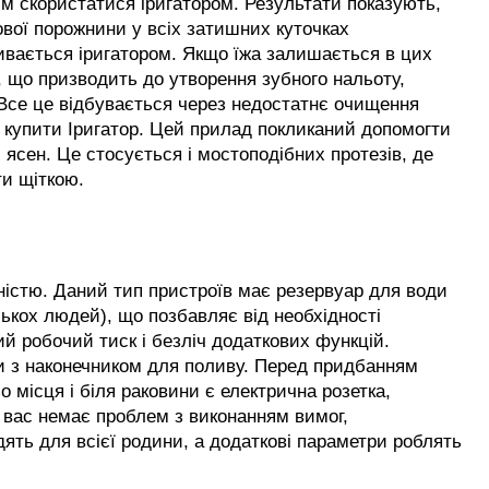
м скористатися іригатором. Результати показують, 
вої порожнини у всіх затишних куточках 
ивається іригатором. Якщо їжа залишається в цих 
 що призводить до утворення зубного нальоту, 
в. Все це відбувається через недостатнє очищення 
 купити Іригатор. Цей прилад покликаний допомогти 
ясен. Це стосується і мостоподібних протезів, де 
и щіткою. 
істю. Даний тип пристроїв має резервуар для води 
лькох людей), що позбавляє від необхідності 
й робочий тиск і безліч додаткових функцій. 
и з наконечником для поливу. Перед придбанням 
 місця і біля раковини є електрична розетка, 
 вас немає проблем з виконанням вимог, 
ять для всієї родини, а додаткові параметри роблять 