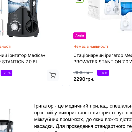
Акція
вності
Немає в наявності
ний іригатор Medica+
Стаціонарний іригатор Me
STANTION 7.0 BL
PROWATER STANTION 7.0 
2860грн.
-20 %
-20 %
2290грн.
Іригатор - це медичний прилад, спеціальн
простий у використанні і використовує пр
міжзубних проміжках, до яких важко діста
насадки. Для проведення стандартного те