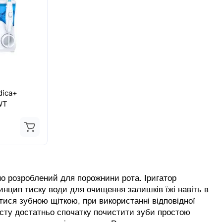
dica+
WT
о розроблений для порожнини рота. Іригатор 
инцип тиску води для очищення залишків їжі навіть в 
тися зубною щіткою, при використанні відповідної 
сту достатньо спочатку почистити зуби простою 