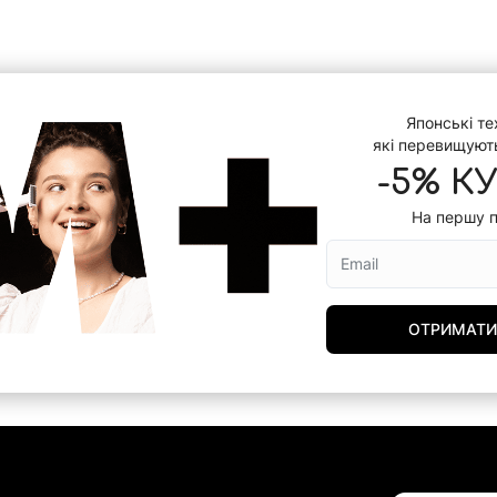
Японські тех
які перевищуют
-5% К
На першу 
ОТРИМАТИ