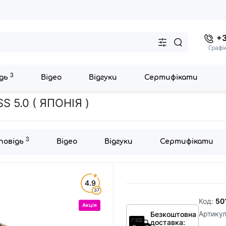
+3
Графі
3
ідь
Відео
Відгуки
Сертифікати
)
5.0 ( ЯПОНІЯ )
3
дповідь
Відео
Відгуки
Сертифікати
4.9
37
Код:
50
Акція
Артику
Безкоштовна
доставка: