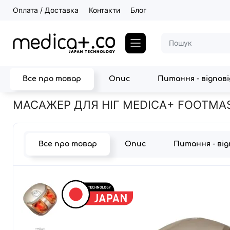
Оплата / Доставка
Контакти
Блог
Все про товар
Опис
Питання - відпов
Головна
МАСАЖЕР ДЛЯ НІГ MEDICA+ FOOTMASS 5.0 ( ЯПОНІЯ 
МАСАЖЕР ДЛЯ НІГ MEDICA+ FOOTMASS 
Все про товар
Опис
Питання - ві