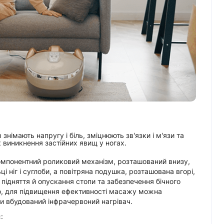
знімають напругу і біль, зміцнюють зв'язки і м'язи та
 виникнення застійних явищ у ногах.
мпонентний роликовий механізм, розташований внизу,
ці ніг і суглоби, а повітряна подушка, розташована вгорі,
підняття й опускання стопи та забезпечення бічного
го, для підвищення ефективності масажу можна
и вбудований інфрачервоний нагрівач.
: