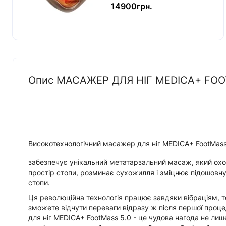
14900грн.
Опис МАСАЖЕР ДЛЯ НІГ MEDICA+ FOOT
Високотехнологічний масажер для ніг MEDICA+ FootMass
забезпечує унікальний метатарзальний масаж, який ох
простір стопи, розминає сухожилля і зміцнює підошовн
стопи.
Ця революційна технологія працює завдяки вібраціям, 
зможете відчути переваги відразу ж після першої про
для ніг MEDICA+ FootMass 5.0 - це чудова нагода не лиш