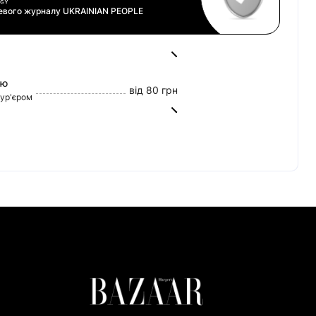
цевого журналу
UKRAINIAN PEOPLE
ою
від 80 грн
кур'єром
від 45 грн
0 грн
tercard)
60/20
ват Банк)
риват Банк)
но Банк)