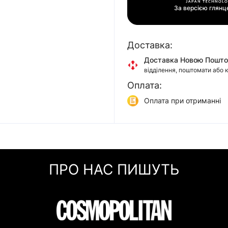
За версією глян
Доставка:
Доставка Новою Пошт
відділення, поштомати або 
Оплата:
Доставка Укр Поштою
відділення або кур'єром
Оплата при отриманні
Самовивіз
Онлайн оплата (Visa/Mas
м. Київ, вул. Кирилівська, 1
Оплата частинами (При
Миттєва розстрочка (П
ПРО НАС ПИШУТЬ
Покупка частинами (Мо