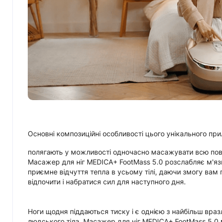
Основні композиційні особливості цього унікального пр
полягають у можливості одночасно масажувати всю пов
Масажер для ніг MEDICA+ FootMass 5.0 розслабляє м'яз
приємне відчуття тепла в усьому тілі, даючи змогу вам 
відпочити і набратися сил для наступного дня.
Ноги щодня піддаються тиску і є однією з найбільш вра
людського тіла. Масажер для ніг MEDICA+ FootMass 5.0