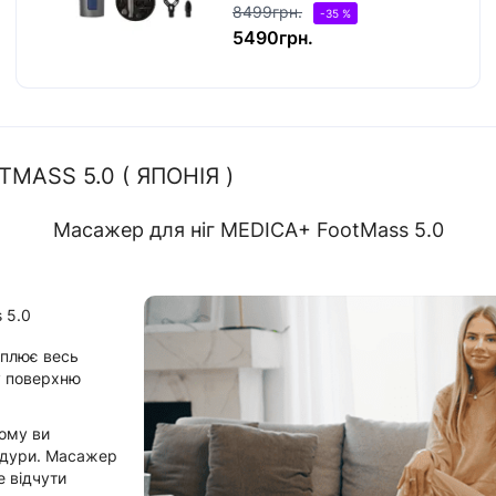
8499грн.
-35 %
5490грн.
MASS 5.0 ( ЯПОНІЯ )
Масажер для ніг MEDICA+ FootMass 5.0
 5.0
оплює весь
у поверхню
тому ви
цедури. Масажер
е відчути