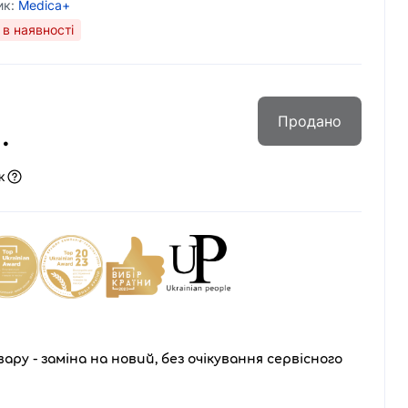
ик:
Medica+
в наявності
Продано
.
к
ару - заміна на новий, без очікування сервісного