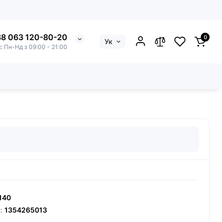
8 063 120-80-20
0
Ук
к: Пн-Нд з 09:00 - 21:00
140
л:
1354265013