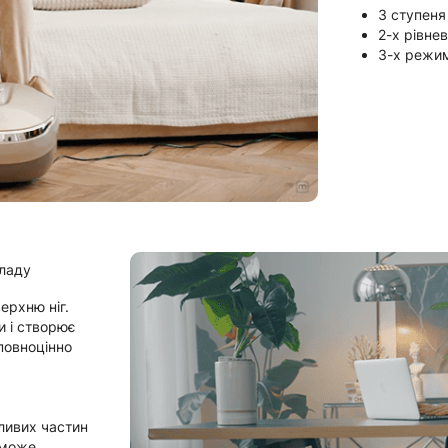
3 ступеня
2-х рівне
3-х режим
иладу
ерхню ніг.
и і створює
повноцінно
зливих частин
 може