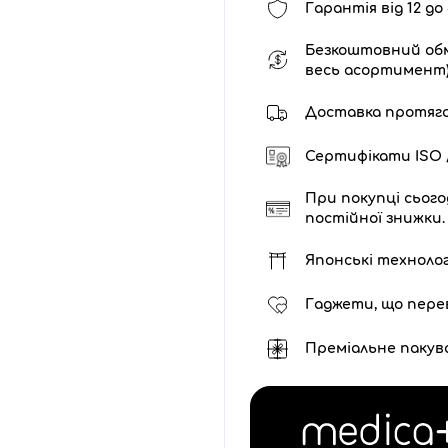
Гарантія від 12 до 
Безкоштовний обм
весь асортимент
Доставка протягом 
Сертифікати ISO /
При покупці сього
постійної знижки.
Японські технолог
Гаджети, що пере
Преміальне пакув