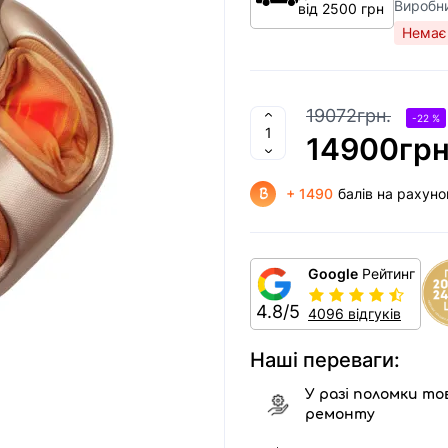
Виробн
від 2500 грн
Немає 
19072грн.
-22 %
14900грн
+ 1490
балів на рахуно
Google
Рейтинг
4.8/5
4096 відгуків
Наші переваги:
У разі поломки тов
ремонту