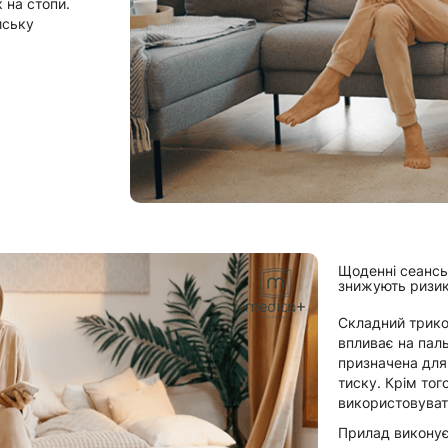
 на стопи.
йську
Щоденні сеансы 
знижують ризик
Складний трико
впливає на паль
призначена для 
тиску. Крім то
використовуват
Прилад виконує