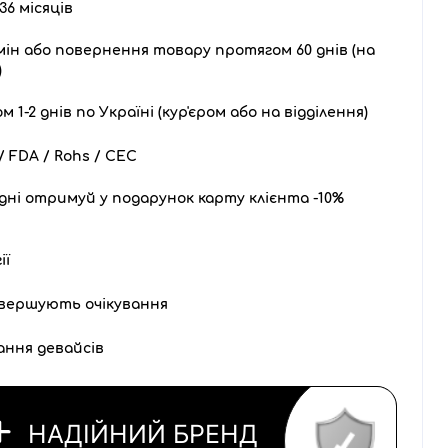
36 місяців
ін або повернення товару протягом 60 днів (на
)
1-2 днів по Україні (кур'єром або на відділення)
 FDA / Rohs / CEC
дні отримуй у подарунок карту клієнта -10%
ії
вершують очікування
ання девайсів
НАДІЙНИЙ БРЕНД