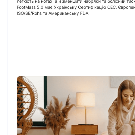
легкість на ногах, а й зменшити набряки та болісний тиск
FootMass 5.0 має Українську Сертифікацію СЕС, Європе
ISO/SE/Rohs та Американську FDA.