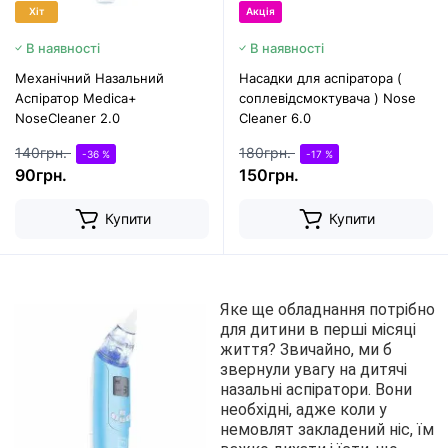
Хіт
Акція
В наявності
В наявності
Механічний Назальний
Насадки для аспіратора (
Аспіратор Medica+
соплевідсмоктувача ) Nose
NoseCleaner 2.0
Cleaner 6.0
140грн.
180грн.
-36 %
-17 %
90грн.
150грн.
Купити
Купити
Яке ще обладнання потрібно 
для дитини в перші місяці 
життя? Звичайно, ми б 
звернули увагу на дитячі 
назальні аспіратори. Вони 
необхідні, адже коли у 
немовлят закладений ніс, їм 