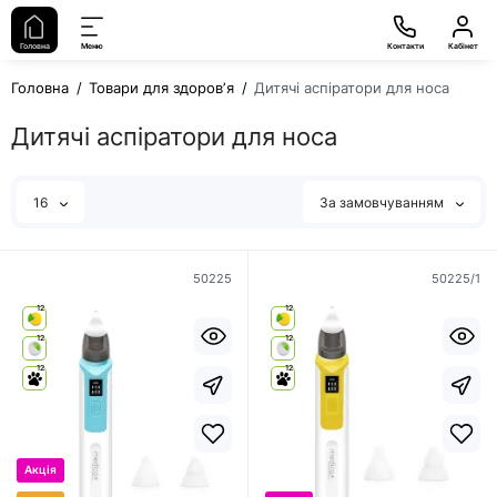
Головна
Меню
Контакти
Кабінет
Головна
Товари для здоровʼя
Дитячі аспіратори для носа
Дитячі аспіратори для носа
16
За замовчуванням
50225
50225/1
12
12
12
12
12
12
Акція