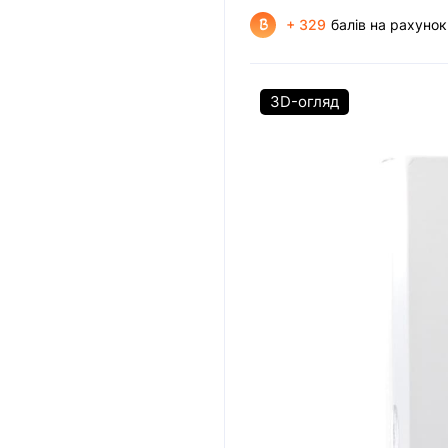
+ 329
балів на рахунок
3D-огляд