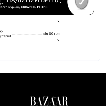
цевого журналу
UKRAINIAN PEOPLE
ою
від 80 грн
кур'єром
від 45 грн
0 грн
tercard)
60/20
ват Банк)
риват Банк)
но Банк)