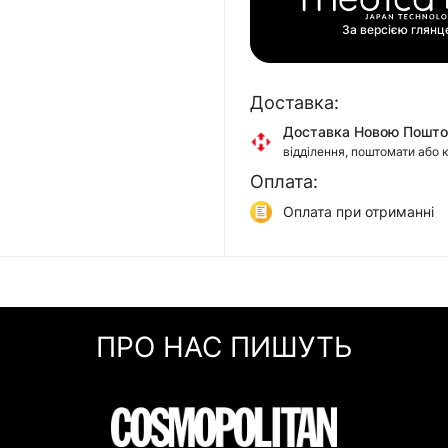
За версією глян
Доставка:
Доставка Новою Пошт
відділення, поштомати або 
Оплата:
Доставка Укр Поштою
відділення або кур'єром
Оплата при отриманні
Самовивіз
Онлайн оплата (Visa/Mas
м. Київ, вул. Кирилівська, 1
Оплата частинами (При
Миттєва розстрочка (П
ПРО НАС ПИШУТЬ
Покупка частинами (Мо