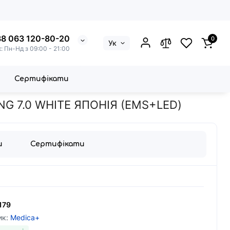
8 063 120-80-20
0
Ук
к: Пн-Нд з 09:00 - 21:00
Сертифікати
Я MEDICA+ SKIN LIFTING 7.0 WHITE ЯПОНІЯ (EMS+LED)
 7.0 WHITE ЯПОНІЯ (EMS+LED)
и
Сертифікати
179
ик:
Medica+