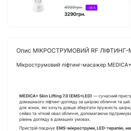
ЯПОНІЯ (EMS+LED)
4999грн.
-34 %
3290грн.
Опис МІКРОСТРУМОВИЙ RF ЛІФТИНГ-М
Мікрострумовий ліфтинг-масажер MEDICA+ Sk
MEDICA+ Skin Lifting 7.0 (EMS+LED)
— сучасний пристр
домашнього ліфтинг-догляду за шкірою обличчя та шиї.
для жінок, які хочуть довше зберігати пружність шкіри
сяйво та чіткий овал обличчя, допомагаючи підтримув
рівень догляду в домашніх умовах.
Пристрій поєднує
EMS-мікроструми, LED-терапію, наг