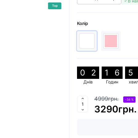
В на
Top
Колір
0
2
1
6
5
Днів
Годин
хви
4999грн.
-34 %
3290грн.