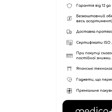
Гарантія від 12 до 
Безкоштовний обм
весь асортимент
Доставка протягом 
Сертифікати ISO /
При покупці сього
постійної знижки.
Японські технолог
Гаджети, що пере
Преміальне пакув