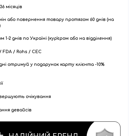
36 місяців
ін або повернення товару протягом 60 днів (на
)
1-2 днів по Україні (кур'єром або на відділення)
 FDA / Rohs / CEC
дні отримуй у подарунок карту клієнта -10%
ії
вершують очікування
ання девайсів
НАДІЙНИЙ БРЕНД