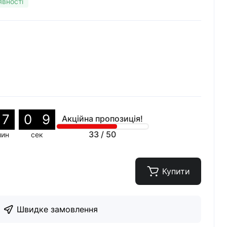
явності
7
0
7
Акційна пропозиція!
33
/
50
лин
сек
Купити
Швидке замовлення