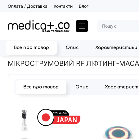
Оплата / Доставка
Контакти
Блог
Все про товар
Опис
Характеристики
Головна
Прилади для догляду за шкірою
Апарати RF ліфтинг
МІКРОСТРУМОВИЙ RF ЛІФТИНГ-МАСАЖЕ
Все про товар
Опис
Характерист