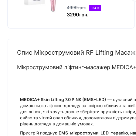
4999грн.
-34 %
3290грн.
Опис Мікрострумовий RF Lifting Масажер
Мікрострумовий ліфтинг-масажер MEDICA+ Sk
MEDICA+ Skin Lifting 7.0 PINK (EMS+LED)
— сучасний п
домашнього ліфтинг-догляду за шкірою обличчя та шиї.
для жінок, які хочуть довше зберігати пружність шкіри
сяйво та чіткий овал обличчя, допомагаючи підтримув
рівень догляду в домашніх умовах.
Пристрій поєднує
EMS-мікроструми, LED-терапію, наг