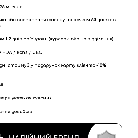
36 місяців
ін або повернення товару протягом 60 днів (на
)
1-2 днів по Україні (кур'єром або на відділення)
 FDA / Rohs / CEC
дні отримуй у подарунок карту клієнта -10%
ії
вершують очікування
ання девайсів
НАДІЙНИЙ БРЕНД