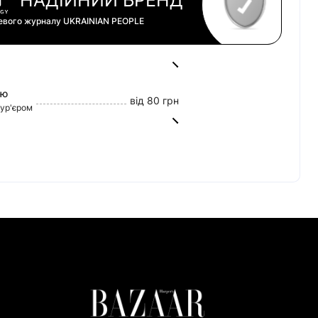
цевого журналу
UKRAINIAN PEOPLE
ою
від 80 грн
кур'єром
від 45 грн
0 грн
tercard)
60/20
ват Банк)
риват Банк)
но Банк)