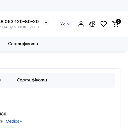
8 063 120-80-20
0
Ук
к: Пн-Нд з 09:00 - 21:00
Сертифікати
Lifting 7.0 Pink - EMS, LED
и
Сертифікати
180
ик:
Medica+