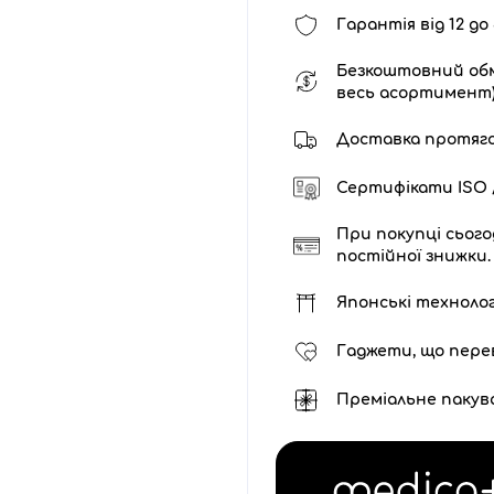
Гарантія від 12 до 
Безкоштовний обм
весь асортимент
Доставка протягом 
Сертифікати ISO /
При покупці сього
постійної знижки.
Японські технолог
Гаджети, що пере
Преміальне пакув