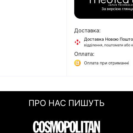
За версією глян
Доставка:
Доставка Новою Пошт
відділення, поштомати або 
Оплата:
Доставка Укр Поштою
відділення або кур'єром
Оплата при отриманні
Самовивіз
Онлайн оплата (Visa/Mas
м. Київ, вул. Кирилівська, 1
Оплата частинами (При
Миттєва розстрочка (П
ПРО НАС ПИШУТЬ
Покупка частинами (Мо