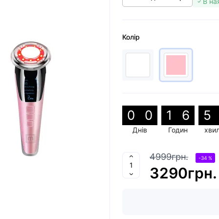
В на
Колір
0
0
1
6
5
Днів
Годин
хви
4999грн.
-34 %
3290грн.