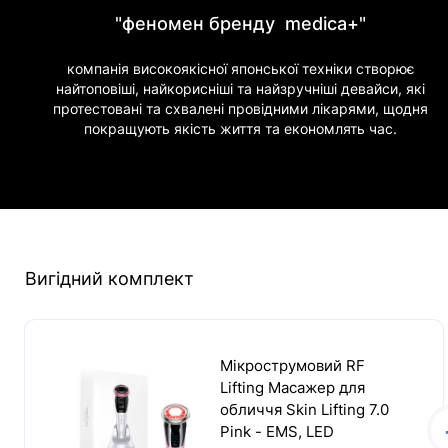
"феномен бренду medica+"
компанія високоякісної японської техніки створює
найтоповіші, найкорисніші та найзручніші девайси, які
протестовані та схвалені провідними лікарями, щодня
покращують якість життя та економлять час.
Вигідний комплект
Мікрострумовий RF
Lifting Масажер для
обличчя Skin Lifting 7.0
Pink - EMS, LED