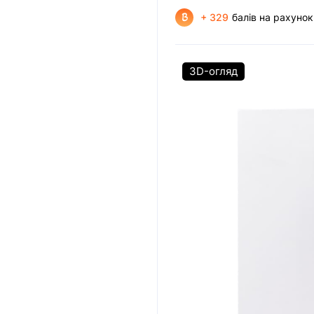
+ 329
балів на рахунок
3D-огляд