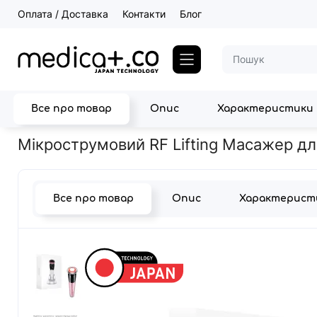
Оплата / Доставка
Контакти
Блог
Все про товар
Опис
Характеристики
Головна
Прилади для догляду за шкірою
Апарати RF ліфтинг
Мікрострумовий RF Lifting Масажер для 
Все про товар
Опис
Характерист