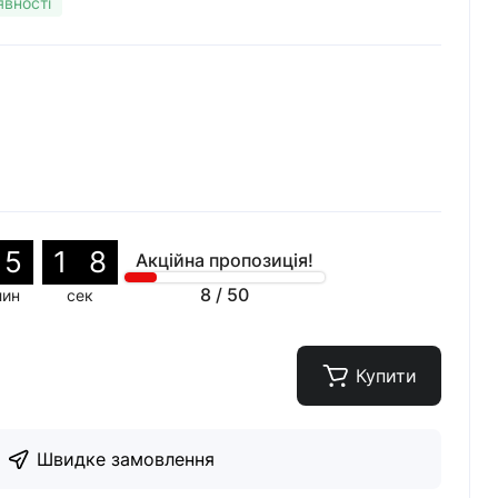
явності
5
1
7
Акційна пропозиція!
8
/
50
лин
сек
Купити
Швидке замовлення