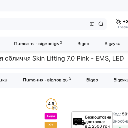
+3
Графі
3
Питання - відповідь
Відео
Відгуки
у для обличчя
Мікрострумовий RF Lifting Масажер для обличчя Skin 
обличчя Skin Lifting 7.0 Pink - EMS, LED
3
ики
Питання - відповідь
Відео
Відгук
4.9
57
Код:
50
Акція
Безкоштовна
Виробн
доставка:
Хіт
від 2500 грн