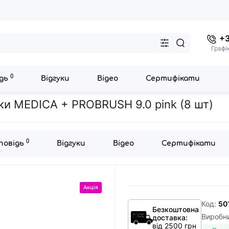
+3
Графі
0
ідь
Відгуки
Відео
Сертифікати
Насадки для ультразвукової зубної щітки MEDICA + PROBRUSH 9.0 
тки MEDICA + PROBRUSH 9.0 pink (8 шт)
0
дповідь
Відгуки
Відео
Сертифікати
Акція
Код:
50
Безкоштовна
Виробн
доставка:
від 2500 грн