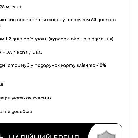
36 місяців
ін або повернення товару протягом 60 днів (на
)
1-2 днів по Україні (кур'єром або на відділення)
 FDA / Rohs / CEC
дні отримуй у подарунок карту клієнта -10%
ії
вершують очікування
ання девайсів
НАДІЙНИЙ БРЕНД