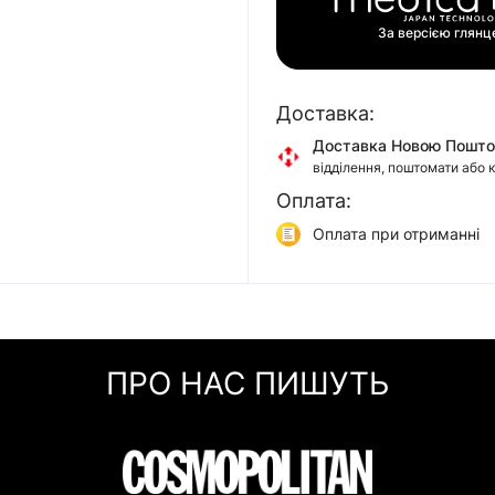
За версією глян
Доставка:
Доставка Новою Пошт
відділення, поштомати або 
Оплата:
Доставка Укр Поштою
відділення або кур'єром
Оплата при отриманні
Самовивіз
Онлайн оплата (Visa/Mas
м. Київ, вул. Кирилівська, 1
Оплата частинами (При
Миттєва розстрочка (П
ПРО НАС ПИШУТЬ
Покупка частинами (Мо