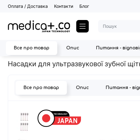
Оплата / Доставка
Контакти
Блог
Все про товар
Опис
Питання - відпов
Головна
Техніка для чищення зубів
Ультразвукові зубні щітки
Насадки для ультразвукової зубної щі
Все про товар
Опис
Питання - ві