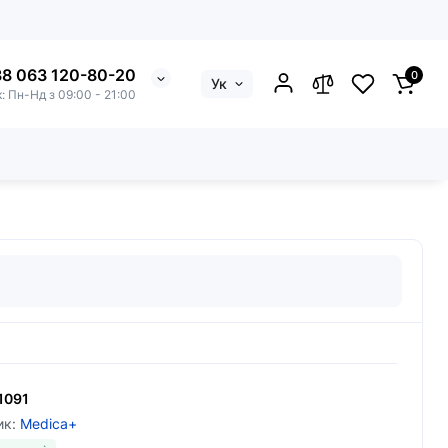
8 063 120-80-20
0
Ук
к: Пн-Нд з 09:00 - 21:00
pink (8 шт)
1091
ик:
Medica+