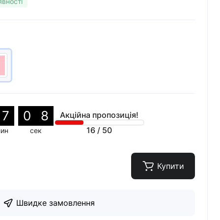
явності
7
0
6
Акційна пропозиція!
16
/
50
лин
сек
Купити
Швидке замовлення