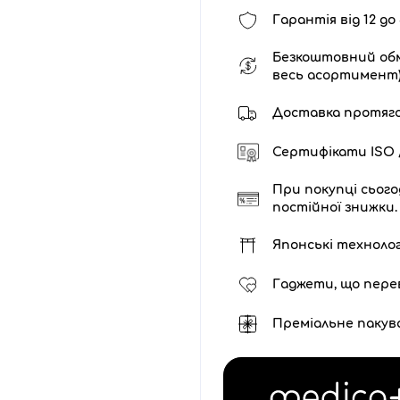
Гарантія від 12 до 
Безкоштовний обм
весь асортимент
Доставка протягом 
Сертифікати ISO /
При покупці сього
постійної знижки.
Японські технолог
Гаджети, що пере
Преміальне пакув