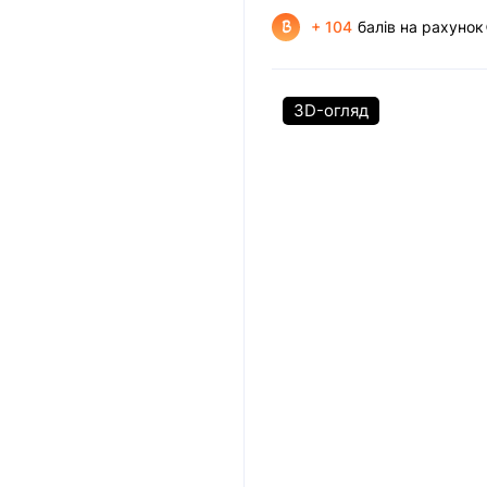
+ 104
балів на рахунок
3D-огляд