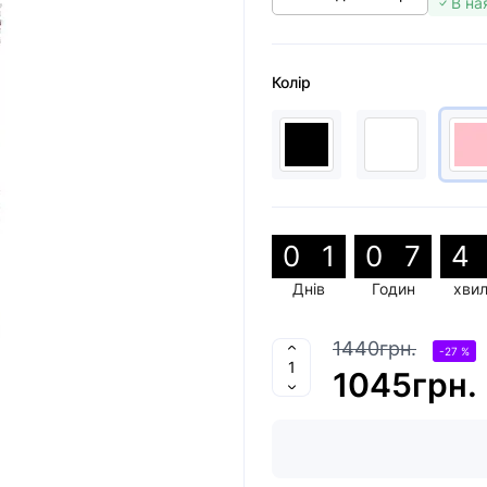
В на
Колір
0
1
0
7
4
Днів
Годин
хви
1440грн.
-27 %
1045грн.