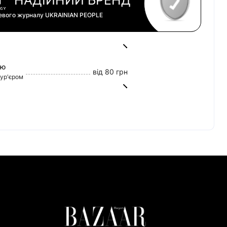
цевого журналу
UKRAINIAN PEOPLE
ою
від 80 грн
кур'єром
від 45 грн
0 грн
tercard)
60/20
ват Банк)
риват Банк)
но Банк)