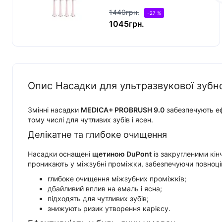
шт)
1440грн.
-27 %
1045грн.
Опис Насадки для ультразвукової зубн
Змінні насадки
MEDICA+ PROBRUSH 9.0
забезпечують еф
тому числі для чутливих зубів і ясен.
Делікатне та глибоке очищення
Насадки оснащені
щетиною DuPont
із закругленими кін
проникають у міжзубні проміжки, забезпечуючи повноцін
глибоке очищення міжзубних проміжків;
дбайливий вплив на емаль і ясна;
підходять для чутливих зубів;
знижують ризик утворення карієсу.