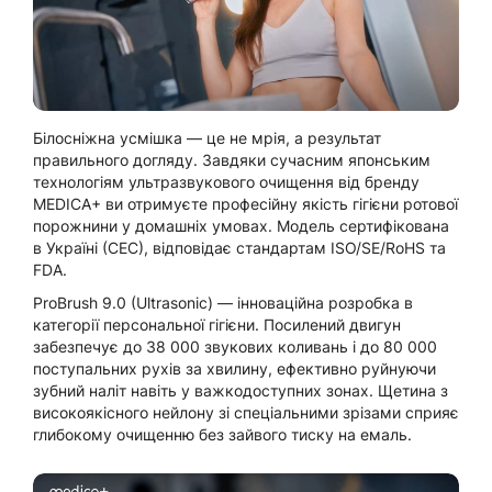
Білосніжна усмішка — це не мрія, а результат
правильного догляду. Завдяки сучасним японським
технологіям ультразвукового очищення від бренду
MEDICA+ ви отримуєте професійну якість гігієни ротової
порожнини у домашніх умовах. Модель сертифікована
в Україні (СЕС), відповідає стандартам ISO/SE/RoHS та
FDA.
ProBrush 9.0 (Ultrasonic) — інноваційна розробка в
категорії персональної гігієни. Посилений двигун
забезпечує до 38 000 звукових коливань і до 80 000
поступальних рухів за хвилину, ефективно руйнуючи
зубний наліт навіть у важкодоступних зонах. Щетина з
високоякісного нейлону зі спеціальними зрізами сприяє
глибокому очищенню без зайвого тиску на емаль.