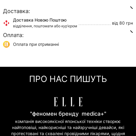
Доставка:
Доставка Новою Поштою
від 80 грн
відділення, поштомати або кур'єром
Оплата:
Доставка Укр Поштою
від 45 грн
відділення або кур'єром
Оплата при отриманні
Самовивіз
0 грн
Онлайн оплата (Visa/Mastercard)
м. Київ, вул. Кирилівська, 160/20
Оплата частинами (Приват Банк)
Миттєва розстрочка (Приват Банк)
ПРО НАС ПИШУТЬ
Покупка частинами (Моно Банк)
"феномен бренду medica+"
компанія високоякісної японської техніки створює
найтоповіші, найкорисніші та найзручніші девайси, які
протестовані та схвалені провідними лікарями, щодня