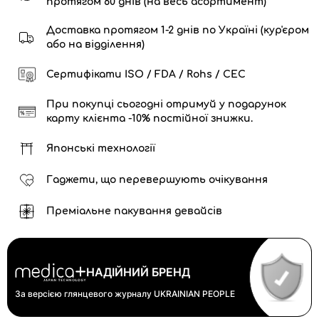
протягом 60 днів (на весь асортимент)
Доставка протягом 1-2 днів по Україні (кур'єром
або на відділення)
Сертифікати ISO / FDA / Rohs / CEC
При покупці сьогодні отримуй у подарунок
карту клієнта -10% постійної знижки.
Японські технології
Гаджети, що перевершують очікування
Преміальне пакування девайсів
НАДІЙНИЙ БРЕНД
За версією глянцевого журналу
UKRAINIAN PEOPLE