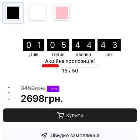
0
1
0
5
4
4
4
2
Днів
Годин
хвилин
сек
Акційна пропозиція!
15
/
50
3459грн.
-22 %
2698грн.
Купити
Швидке замовлення