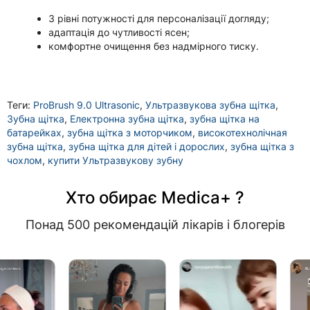
3 рівні потужності для персоналізації догляду;
адаптація до чутливості ясен;
комфортне очищення без надмірного тиску.
Теги:
ProBrush 9.0 Ultrasonic
,
Ультразвукова зубна щітка
,
Зубна щітка
,
Електронна зубна щітка
,
зубна щітка на
батарейках
,
зубна щітка з моторчиком
,
високотехнолічная
зубна щітка
,
зубна щітка для дітей і дорослих
,
зубна щітка з
чохлом
,
купити Ультразвукову зубну
Хто обирає Medica+ ?
Понад 500 рекомендацій лікарів і блогерів