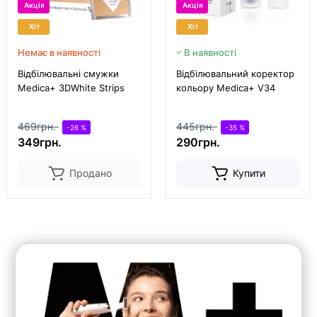
Акція
Акція
Хіт
Хіт
Немає в наявності
В наявності
Відбілювальні смужки
Відбілювальний коректор
Medica+ 3DWhite Strips
кольору Medica+ V34
469грн.
445грн.
-26 %
-35 %
349грн.
290грн.
Продано
Купити