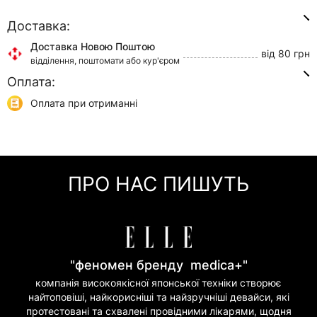
Доставка:
Доставка Новою Поштою
від 80 грн
відділення, поштомати або кур'єром
Оплата:
Доставка Укр Поштою
від 45 грн
відділення або кур'єром
Оплата при отриманні
Самовивіз
0 грн
Онлайн оплата (Visa/Mastercard)
м. Київ, вул. Кирилівська, 160/20
Оплата частинами (Приват Банк)
Миттєва розстрочка (Приват Банк)
ПРО НАС ПИШУТЬ
Покупка частинами (Моно Банк)
"феномен бренду medica+"
компанія високоякісної японської техніки створює
найтоповіші, найкорисніші та найзручніші девайси, які
протестовані та схвалені провідними лікарями, щодня