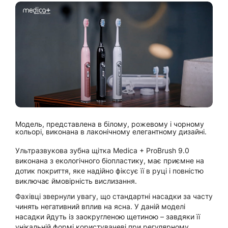
Модель, представлена ​​в білому, рожевому і чорному
кольорі, виконана в лаконічному елегантному дизайні.
Ультразвукова зубна щітка Medica + ProBrush 9.0
виконана з екологічного біопластику, має приємне на
дотик покриття, яке надійно фіксує її в руці і повністю
виключає ймовірність вислизання.
Фахівці звернули увагу, що стандартні насадки за часту
чинять негативний вплив на ясна. У даній моделі
насадки йдуть із заокругленою щетиною – завдяки її
унікальній формі користувачеві при регулярному