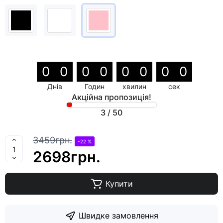
0
0
0
0
0
0
0
0
Днів
Годин
хвилин
сек
Акційна пропозиція!
3
/
50
3459грн.
-22 %
2698грн.
Купити
Швидке замовлення