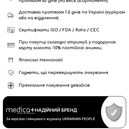
протягом 60 днів (на весь асортимент)
Доставка протягом 1-2 днів по Україні (кур'єром
або на відділення)
Сертифікати ISO / FDA / Rohs / CEC
При покупці сьогодні отримуй у подарунок
карту клієнта -10% постійної знижки.
Японські технології
Гаджети, що перевершують очікування
Преміальне пакування девайсів
НАДІЙНИЙ БРЕНД
За версією глянцевого журналу
UKRAINIAN PEOPLE