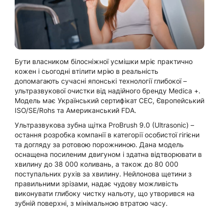
Бути власником білосніжної усмішки мріє практично
кожен і сьогодні втілити мрію в реальність
допомагають сучасні японські технології глибокої –
ультразвукової очистки від надійного бренду Medica +.
Модель має Український сертифікат СЕС, Європейський
ISO/SE/Rohs та Американський FDA.
Ультразвукова зубна щітка ProBrush 9.0 (Ultrasonic) –
остання розробка компанії в категорії особистої гігієни
та догляду за ротовою порожниною. Дана модель
оснащена посиленим двигуном і здатна відтворювати в
хвилину до 38 000 коливань, а також до 80 000
поступальних рухів за хвилину. Нейлонова щетини з
правильними зрізами, надає чудову можливість
виконувати глибоку чистку нальоту, що утворився на
зубній поверхні, з мінімальною втратою часу.