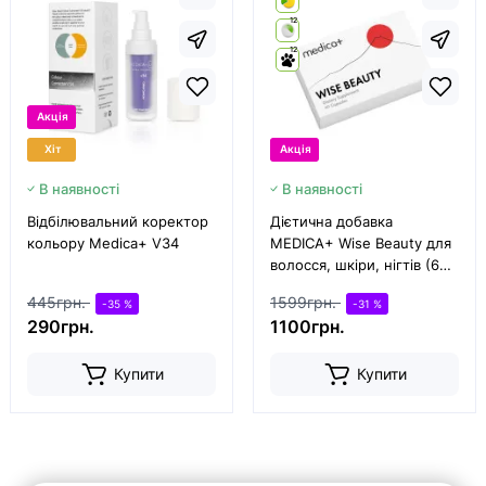
12
12
Акція
Хіт
Акція
В наявності
В наявності
Відбілювальний коректор
Дієтична добавка
кольору Medica+ V34
MEDICA+ Wise Beauty для
волосся, шкіри, нігтів (60
капс)
445грн.
1599грн.
-35 %
-31 %
290грн.
1100грн.
Купити
Купити