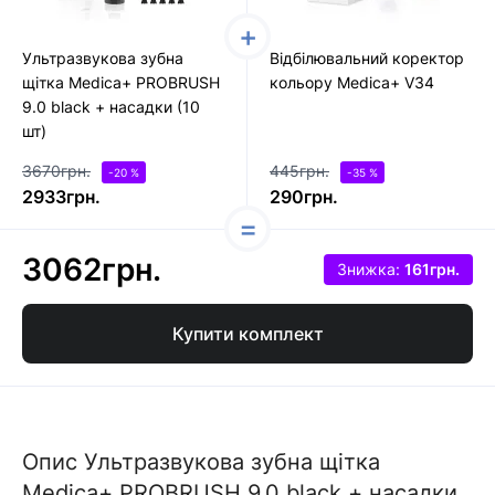
Ультразвукова зубна
Відбілювальний коректор
щітка Medica+ PROBRUSH
кольору Medica+ V34
9.0 black + насадки (10
шт)
3670грн.
445грн.
-20 %
-35 %
2933грн.
290грн.
3062грн.
Знижка:
161грн.
Купити комплект
Опис Ультразвукова зубна щітка
Medica+ PROBRUSH 9.0 black + насадки