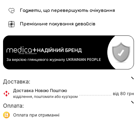
Гаджети, що перевершують очікування
Преміальне пакування девайсів
НАДІЙНИЙ БРЕНД
За версією глянцевого журналу
UKRAINIAN PEOPLE
Доставка:
Доставка Новою Поштою
від 80 грн
відділення, поштомати або кур'єром
Оплата:
Доставка Укр Поштою
від 45 грн
відділення або кур'єром
Оплата при отриманні
Самовивіз
0 грн
Онлайн оплата (Visa/Mastercard)
м. Київ, вул. Кирилівська, 160/20
Оплата частинами (Приват Банк)