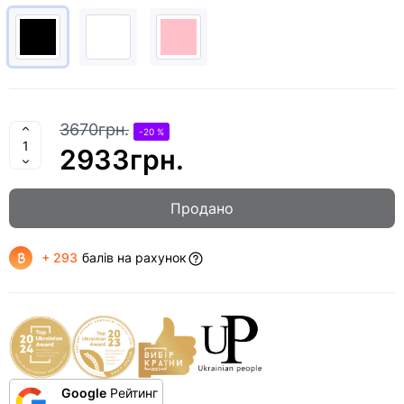
3670грн.
-20 %
2933грн.
Продано
+ 293
балів на рахунок
Google
Рейтинг