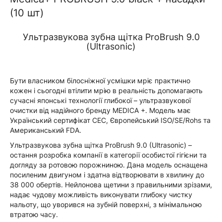
(10 шт)
Ультразвукова зубна щітка ProBrush 9.0
(Ultrasonic)
Бути власником білосніжної усмішки мріє практично
кожен і сьогодні втілити мрію в реальність допомагають
сучасні японські технології глибокої – ультразвукової
очистки від надійного бренду MEDICA +. Модель має
Український сертифікат СЕС, Європейський ISO/SE/Rohs та
Американський FDA.
Ультразвукова зубна щітка ProBrush 9.0 (Ultrasonic) –
остання розробка компанії в категорії особистої гігієни та
догляду за ротовою порожниною. Дана модель оснащена
посиленим двигуном і здатна відтворювати в хвилину до
38 000 обертів. Нейлонова щетини з правильними зрізами,
надає чудову можливість виконувати глибоку чистку
нальоту, що уворився на зубній поверхні, з мінімальною
втратою часу.