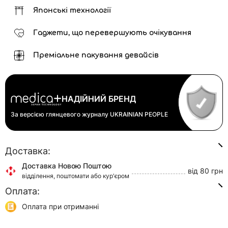
Японські технології
Гаджети, що перевершують очікування
Преміальне пакування девайсів
НАДІЙНИЙ БРЕНД
За версією глянцевого журналу
UKRAINIAN PEOPLE
Доставка:
Доставка Новою Поштою
від 80 грн
відділення, поштомати або кур'єром
Оплата:
Доставка Укр Поштою
від 45 грн
відділення або кур'єром
Оплата при отриманні
Самовивіз
0 грн
Онлайн оплата (Visa/Mastercard)
м. Київ, вул. Кирилівська, 160/20