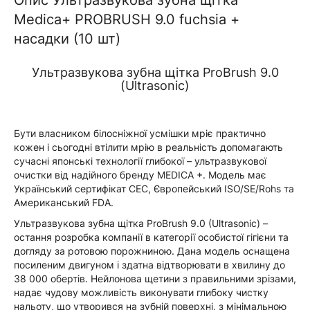
Опис Ультразвукова зубна щітка
Medica+ PROBRUSH 9.0 fuchsia +
насадки (10 шт)
Ультразвукова зубна щітка ProBrush 9.0
(Ultrasonic)
Бути власником білосніжної усмішки мріє практично
кожен і сьогодні втілити мрію в реальність допомагають
сучасні японські технології глибокої – ультразвукової
очистки від надійного бренду MEDICA +. Модель має
Український сертифікат СЕС, Європейський ISO/SE/Rohs та
Американський FDA.
Ультразвукова зубна щітка ProBrush 9.0 (Ultrasonic) –
остання розробка компанії в категорії особистої гігієни та
догляду за ротовою порожниною. Дана модель оснащена
посиленим двигуном і здатна відтворювати в хвилину до
38 000 обертів. Нейлонова щетини з правильними зрізами,
надає чудову можливість виконувати глибоку чистку
нальоту, що утворився на зубній поверхні, з мінімальною