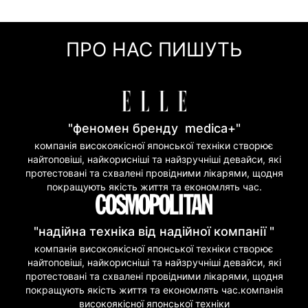
Оплата частинами (Приват Банк)
Миттєва розстрочка (Приват Банк)
ПРО НАС ПИШУТЬ
Покупка частинами (Моно Банк)
"феномен бренду medica+"
компанія високоякісної японської техніки створює
найтоповіші, найкорисніші та найзручніші девайси, які
протестовані та схвалені провідними лікарями, щодня
покращують якість життя та економлять час.
"надійна техніка від надійної компанії "
компанія високоякісної японської техніки створює
найтоповіші, найкорисніші та найзручніші девайси, які
протестовані та схвалені провідними лікарями, щодня
покращують якість життя та економлять час.компанія
високоякісної японської техніки