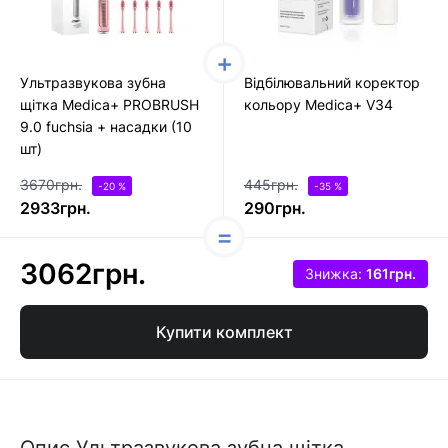
Ультразвукова зубна
Відбілювальний коректор
щітка Medica+ PROBRUSH
кольору Medica+ V34
9.0 fuchsia + насадки (10
шт)
3670грн.
445грн.
-20 %
-35 %
2933грн.
290грн.
3062грн.
Знижка:
161грн.
Купити комплект