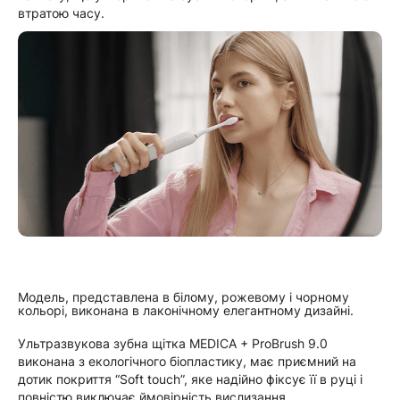
втратою часу.
Модель, представлена ​​в білому, рожевому і чорному
кольорі, виконана в лаконічному елегантному дизайні.
Ультразвукова зубна щітка MEDICA + ProBrush 9.0
виконана з екологічного біопластику, має приємний на
дотик покриття “Soft touch”, яке надійно фіксує її в руці і
повністю виключає ймовірність вислизання.