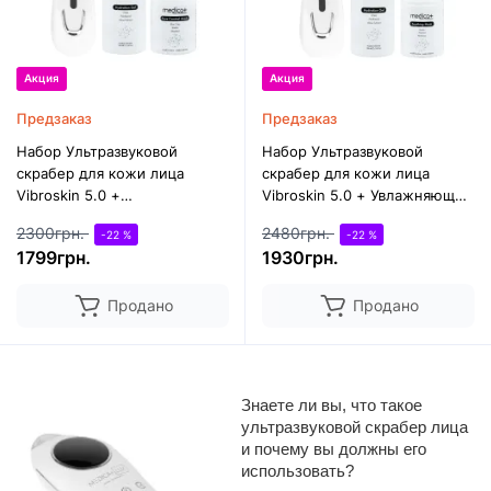
Акция
Акция
Предзаказ
Предзаказ
Набор Ультразвуковой
Набор Ультразвуковой
скрабер для кожи лица
скрабер для кожи лица
Vibroskin 5.0 +
Vibroskin 5.0 + Увлажняющий
Гидратирующий гель
гель Hydration Gel +
2300грн.
2480грн.
-22 %
-22 %
Hydration Gel +
Успокаивающая маска для
1799грн.
1930грн.
Поросуживающая маска для
лица Soothing Mask
лица Pore Control Mask
Medica+
Продано
Продано
Знаете ли вы, что такое 
ультразвуковой скрабер лица 
и почему вы должны его 
использовать? 