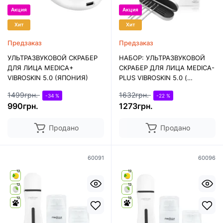
Акция
Акция
Хит
Хит
Предзаказ
Предзаказ
УЛЬТРАЗВУКОВОЙ СКРАБЕР
НАБОР: УЛЬТРАЗВУКОВОЙ
ДЛЯ ЛИЦА MEDICA+
СКРАБЕР ДЛЯ ЛИЦА MEDICA-
VIBROSKIN 5.0 (ЯПОНИЯ)
PLUS VIBROSKIN 5.0 (
ЯПОНИЯ) + ИНСТРУМЕНТЫ
1499грн.
1632грн.
-34 %
-22 %
ДЛЯ ЧИСТКИ ЛИЦА
990грн.
1273грн.
Продано
Продано
60091
60096
12
12
12
12
12
12