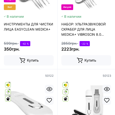
Хит
Акция
В наличии
В наличии
ИНСТРУМЕНТЫ ДЛЯ ЧИСТКИ
НАБОР: УЛЬТРАЗВУКОВОЙ
ЛИЦА EASYCLEAN MEDICA+
СКРАБЕР ДЛЯ ЛИЦА
MEDICA+ VIBROSCIN 8.0
(ЯПОНИЯ) + ИНСТРУМЕНТЫ
599грн.
2850грн.
-42 %
-22 %
ДЛЯ ЧИСТКИ ЛИЦА
350грн.
2223грн.
EASYCLEAN
Купить
Купить
50122
50123
12
12
12
12
12
12