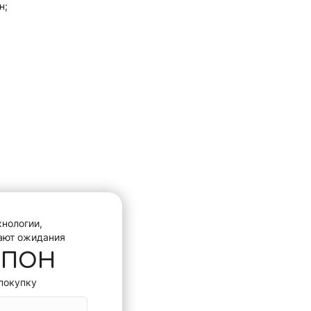
н;
хнологии,
ают ожидания
УПОН
покупку