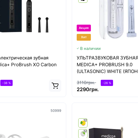
Акция
Хит
В наличии
электрическая зубная
УЛЬТРАЗВУКОВАЯ ЗУБНА
ica+ ProBrush XO Сarbon
MEDICA+ PROBRUSH 9.0
(ULTASONIC) WHITE (ЯПОН
3110грн.
-38 %
-26 %
2290грн.
50999
12
12