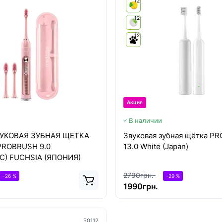
12
12
12
Акция
В наличии
УКОВАЯ ЗУБНАЯ ЩЕТКА
Звуковая зубная щётка P
PROBRUSH 9.0
13.0 White (Japan)
C) FUCHSIA (ЯПОНИЯ)
2790грн.
-26 %
-29 %
1990грн.
50112