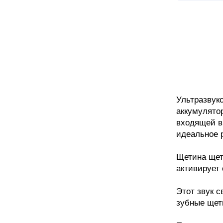
Ультразвуко
аккумулятор
входящей в 
идеальное 
Щетина щет
активирует 
Этот звук с
зубные щет