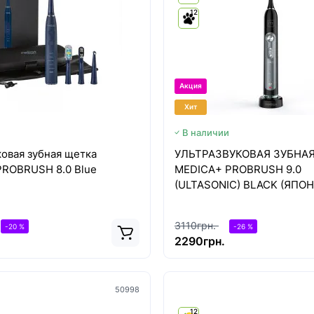
12
Акция
Хит
В наличии
ковая зубная щетка
УЛЬТРАЗВУКОВАЯ ЗУБНА
ROBRUSH 8.0 Blue
MEDICA+ PROBRUSH 9.0
(ULTASONIC) BLACK (ЯПО
3110грн.
-20 %
-26 %
2290грн.
50998
12