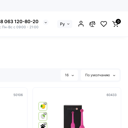
8 063 120-80-20
0
Ру
: Пн-Вс с 09:00 - 21:00
16
По умолчанию
50106
60433
12
12
12