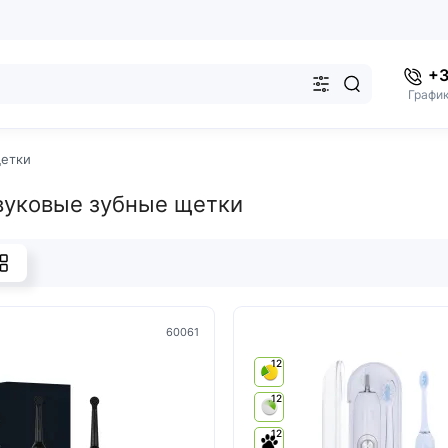
+3
График
щетки
вуковые зубные щетки
60061
12
12
12