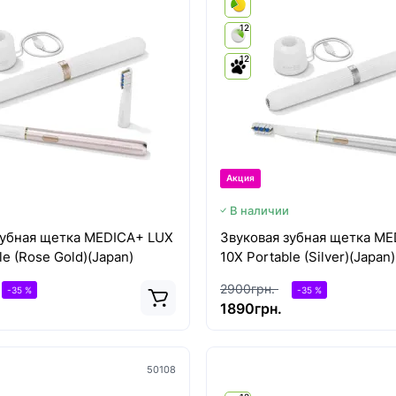
12
12
Акция
В наличии
зубная щетка MEDICA+ LUX
Звуковая зубная щетка M
le (Rose Gold)(Japan)
10Х Portable (Silver)(Japan)
2900грн.
-35 %
-35 %
1890грн.
50108