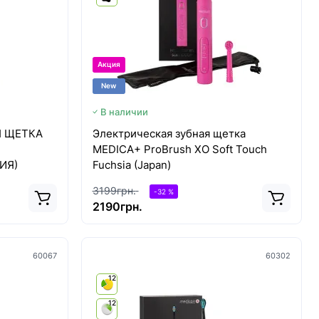
Акция
New
В наличии
Я ЩЕТКА
Электрическая зубная щетка
MEDICA+ ProBrush XO Soft Touch
ИЯ)
Fuchsia (Japan)
3199грн.
-32 %
2190грн.
60067
60302
12
12