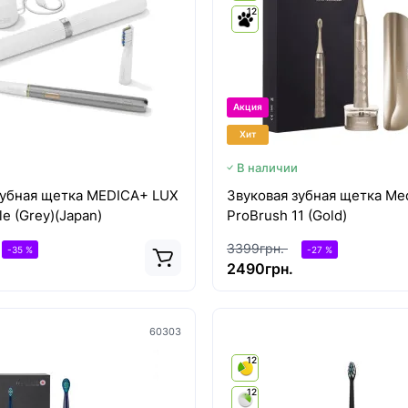
12
Акция
Хит
В наличии
зубная щетка MEDICA+ LUX
Звуковая зубная щетка Me
le (Grey)(Japan)
ProBrush 11 (Gold)
3399грн.
-35 %
-27 %
2490грн.
60303
12
12