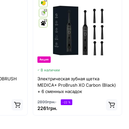
12
12
12
Акция
В наличии
ROBRUSH
Электрическая зубная щетка
MEDICA+ ProBrush XO Сarbon (Black)
+ 6 сменных насадок
2899грн.
-22 %
2261грн.