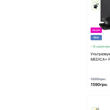
12
Акция
New
В наличии
Ультразву
MEDICA+ P
1999грн.
1590грн.
12