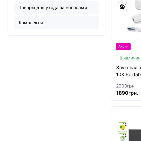
12
Товары для ухода за волосами
Комплекты
Акция
В наличии
Звуковая 
10Х Portab
2900грн.
1890грн.
12
12