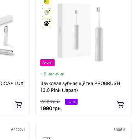
12
12
Акция
В наличии
EDICA+ LUX
Звуковая зубная щётка PROBRUSH
13.0 Pink (Japan)
2790грн.
-29 %
1990грн.
60222/1
60061/1