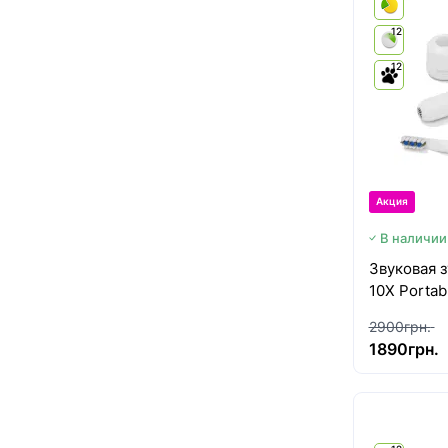
12
12
Акция
В наличии
Звуковая 
10Х Portab
2900грн.
1890грн.