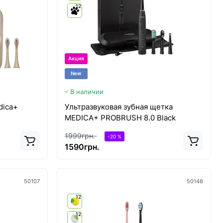
12
Акция
New
В наличии
dica+
Ультразвуковая зубная щетка
MEDICA+ PROBRUSH 8.0 Black
1999грн.
-20 %
1590грн.
50107
50148
12
12