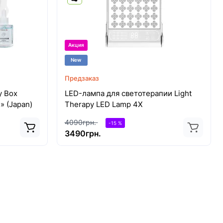
Акция
New
Предзаказ
y Box
LED-лампа для светотерапии Light
» (Japan)
Therapy LED Lamp 4Х
4090грн.
-15 %
3490грн.