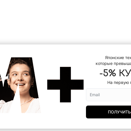
Японские те
которые превыш
-5% К
На первую 
ПОЛУЧИТЬ