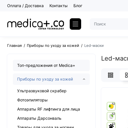
Оплата / Доставка
Контакты
Блог
Главная
Приборы по уходу за кожей
Led-маски
Led-мас
Топ-предложения от Medica+
Приборы по уходу за кожей
Ультразвуковой скрабер
Фотоэпиляторы
12
Аппараты RF лифтинга для лица
12
Аппараты Дарсонваль
12
Товары для ухода за ногами