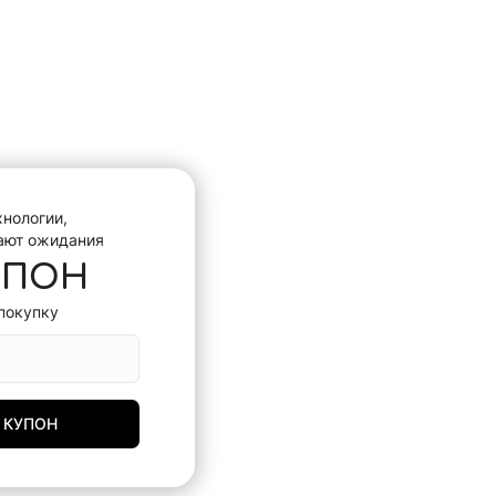
хнологии,
ают ожидания
УПОН
покупку
 КУПОН