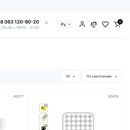
8 063 120-80-20
0
Ру
: Пн-Вс с 09:00 - 21:00
16
По умолчанию
60277
60476
12
12
12