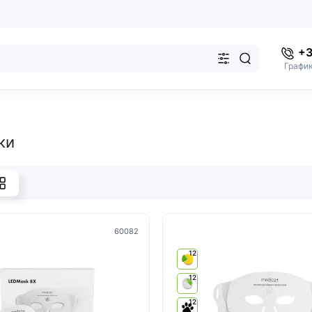
+3
График
ки
60082
12
12
12