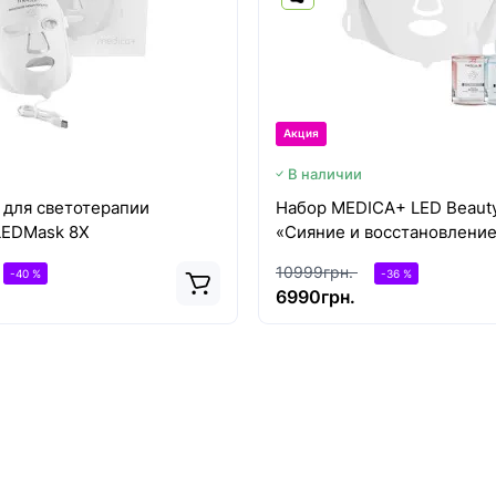
Акция
В наличии
 для светотерапии
Набор MEDICA+ LED Beaut
LEDMask 8X
«Сияние и восстановление
10999грн.
-40 %
-36 %
6990грн.