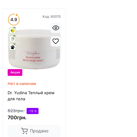
Код:
60015
4.9
12
12
12
Акция
Нет в наличии
Dr. Yudina Теплый крем
для тела
823грн.
-15 %
700грн.
Продано