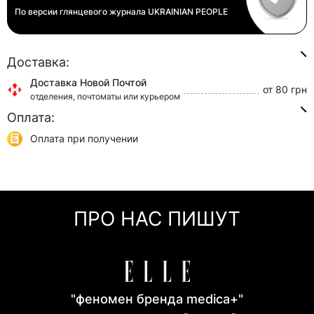
По версии глянцевого журнала
UKRAINIAN PEOPLE
Доставка:
Доставка Новой Почтой
от 80 грн
отделения, почтоматы или курьером
Оплата:
Доставка Укр Почтой
от 45 грн
отделения или курьером
Оплата при получении
Самовывоз
0 грн
Онлайн оплата (Visa/Mastercard)
г. Киев, ул. Кирилловская, 160/20
Оплата частями (Приват Банк)
Мгновенная рассрочка (Приват Банк)
ПРО НАС ПИШУТ
Покупка частями (Моно Банк)
"феномен бренда medica+"