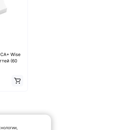
ICA+ Wise
гтей (60
хнологии,