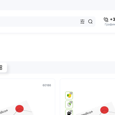
+3
График
60186
12
12
12