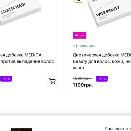
Акция
В наличии
ая добавка MEDICA+
Диетическая добавка MED
r против выпадения волос
Beauty для волос, кожи, но
капс)
1599грн.
-31 %
-31 %
1100грн.
Японские те