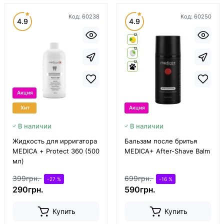
Код:
60238
Код:
60250
4.9
4.9
12
12
12
Акция
Хит
Акция
В наличии
В наличии
Жидкость для ирригатора
Бальзам после бритья
MEDICA + Protect 360 (500
MEDICA+ After-Shave Balm
мл)
399грн.
699грн.
-27 %
-16 %
290грн.
590грн.
Купить
Купить