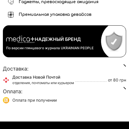
Гаджеты, превосходящие ожидания
Премиальная упаковка девайсов
НАДЕЖНЫЙ БРЕНД
По версии глянцевого журнала
UKRAINIAN PEOPLE
Доставка:
Доставка Новой Почтой
от 80 грн
отделения, почтоматы или курьером
Оплата:
Доставка Укр Почтой
от 45 грн
отделения или курьером
Оплата при получении
Самовывоз
0 грн
Онлайн оплата (Visa/Mastercard)
г. Киев, ул. Кирилловская, 160/20
Оплата частями (Приват Банк)
Мгновенная рассрочка (Приват Банк)