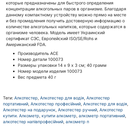
которые предназначены для быстрого определения
концентрации алкогольных паров в организме. Благодаря
данному компактному устройству можно прямо на месте
и без промедления получить достоверную информацию о
количестве алкогольных напитков, которые содержатся в
организме человека. Модель имеет Украинский
сертификат СЭС, Европейский ISO/SE/Rohs и
Американский FDA.
Производитель ‎ACE
Номер детали ‎100073
Размеры упаковки 14 х 9 х 3 см; 40 грамм
Номер модели изделия ‎100073
Вес предмета ‎40 г
Теги:
Алкотестер
,
Алкотестер для водія
,
Алкотестер
портативний
,
Алкотестер професійний
,
Алкотестер для водія
,
Алкотестер на подарунок
,
Алкотестер ручний
,
Алкотестер
купити. Алкометр
,
купити алкометр
,
алкометр портативний
,
алкотестер напівпрофесійний
,
алкометр п