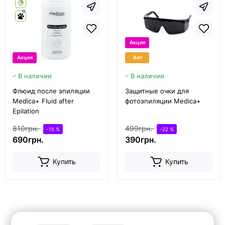
12
Акция
Акция
Хит
В наличии
В наличии
Флюид после эпиляции
Защитные очки для
Medica+ Fluid after
фотоэпиляции Medica+
Epilation
810грн.
499грн.
-15 %
-22 %
690грн.
390грн.
Купить
Купить