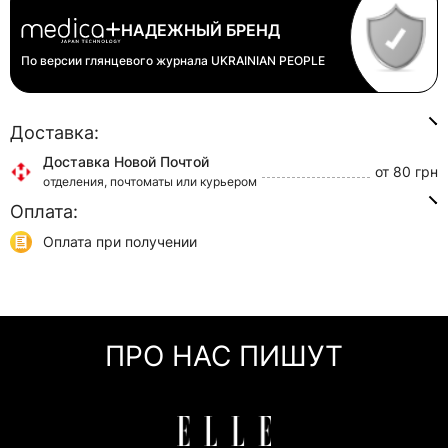
НАДЕЖНЫЙ БРЕНД
По версии глянцевого журнала
UKRAINIAN PEOPLE
Доставка:
Доставка Новой Почтой
от 80 грн
отделения, почтоматы или курьером
Оплата:
Доставка Укр Почтой
от 45 грн
отделения или курьером
Оплата при получении
Самовывоз
0 грн
Онлайн оплата (Visa/Mastercard)
г. Киев, ул. Кирилловская, 160/20
Оплата частями (Приват Банк)
Мгновенная рассрочка (Приват Банк)
ПРО НАС ПИШУТ
Покупка частями (Моно Банк)