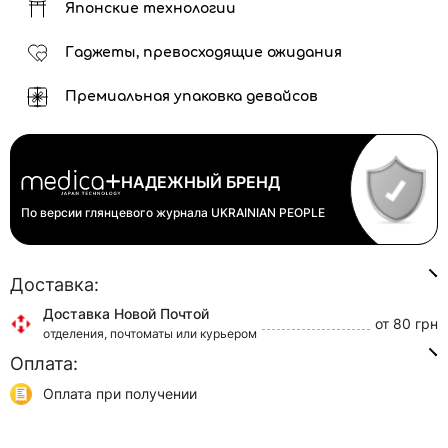
Японские технологии
Гаджеты, превосходящие ожидания
Премиальная упаковка девайсов
НАДЕЖНЫЙ БРЕНД
По версии глянцевого журнала
UKRAINIAN PEOPLE
Доставка:
Доставка Новой Почтой
от 80 грн
отделения, почтоматы или курьером
Оплата:
Доставка Укр Почтой
от 45 грн
отделения или курьером
Оплата при получении
Самовывоз
0 грн
Онлайн оплата (Visa/Mastercard)
г. Киев, ул. Кирилловская, 160/20