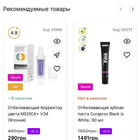
Рекомендуемые товары
12
Код:
50986
Код:
60273
4.9
12
12
Акция
Хит
Акция
В наличии
Нет в наличии
Отбеливающий Корректор
Отбеливающая зубная
цвета MEDICA+ V34
паста Curaprox Black is
(Япония)
White, 90 мл
445грн.
1650грн.
-35 %
-10 %
290грн.
1491грн.