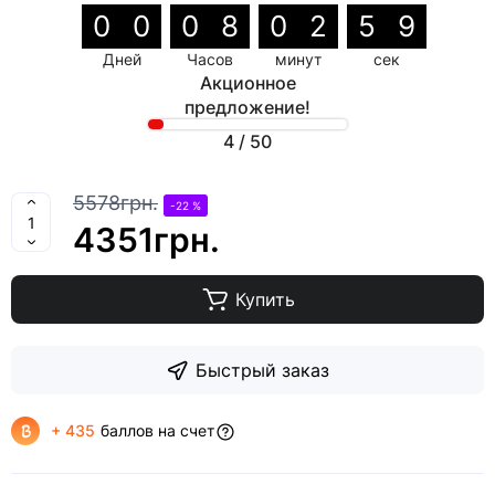
0
0
0
8
0
2
5
7
Дней
Часов
минут
сек
Акционное
предложение!
4
/
50
5578грн.
-22 %
4351грн.
Купить
Быстрый заказ
+ 435
баллов на счет