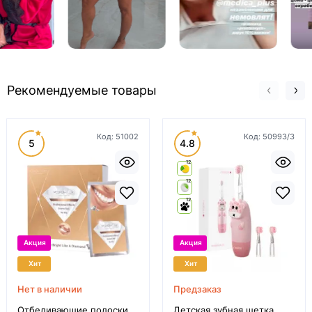
Рекомендуемые товары
Код:
51002
Код:
50993/3
5
4.8
12
12
12
Акция
Акция
Хит
Хит
Нет в наличии
Предзаказ
Отбеливающие полоски
Детская зубная щетка