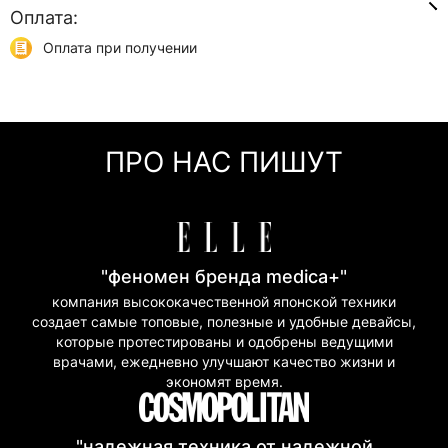
Оплата:
Доставка Укр Почтой
от 45 грн
отделения или курьером
Оплата при получении
Самовывоз
0 грн
Онлайн оплата (Visa/Mastercard)
г. Киев, ул. Кирилловская, 160/20
Оплата частями (Приват Банк)
Мгновенная рассрочка (Приват Банк)
ПРО НАС ПИШУТ
Покупка частями (Моно Банк)
"феномен бренда medica+"
компания высококачественной японской техники
создает самые топовые, полезные и удобные девайсы,
которые протестированы и одобрены ведущими
врачами, ежедневно улучшают качество жизни и
экономят время.
"надежная техника от надежной