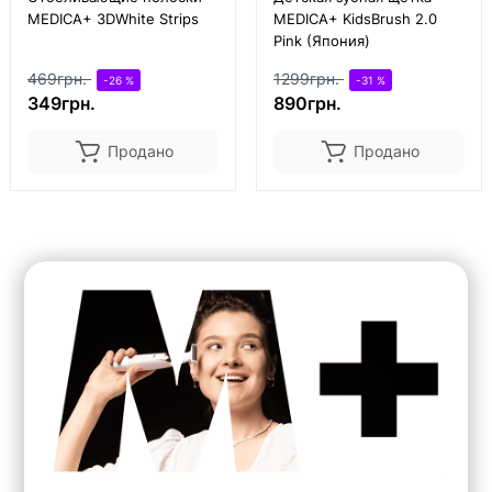
MEDICA+ 3DWhite Strips
MEDICA+ KidsBrush 2.0
Pink (Япония)
469грн.
1299грн.
-26 %
-31 %
349грн.
890грн.
Продано
Продано