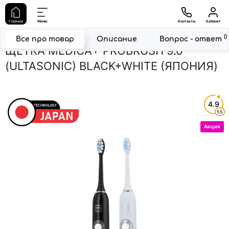
Главная
Техника для чистки зубов
НАБОР: УЛЬТРАЗВУКОВАЯ З
Главная
Меню
Контакты
Кабинет
НАБОР: УЛЬТРАЗВУКОВАЯ ЗУБНАЯ
0
Все про товар
Описание
Вопрос - ответ
ЩЕТКА MEDICA+ PROBRUSH 9.0
(ULTASONIC) BLACK+WHITE (ЯПОНИЯ)
4.9
55
Акция