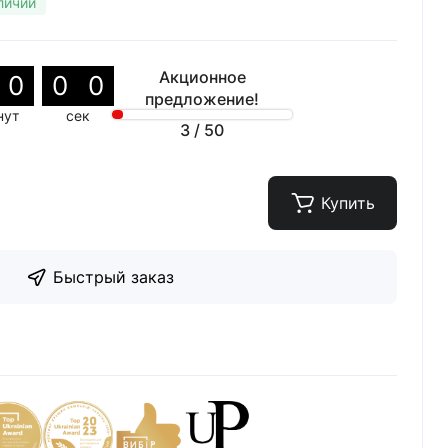
личии
Акционное
0
0
0
предложение!
нут
сек
3
/
50
Купить
Быстрый заказ