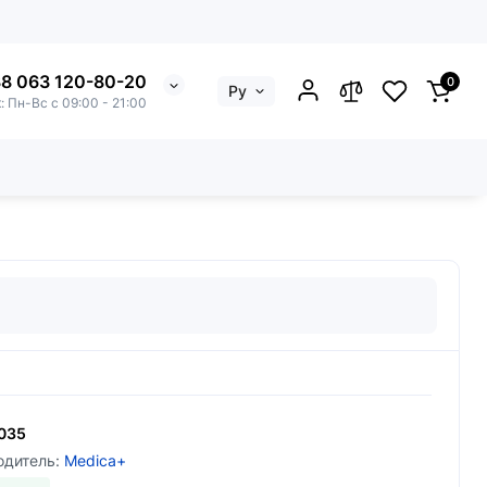
8 063 120-80-20
0
Ру
: Пн-Вс с 09:00 - 21:00
ы
035
одитель:
Medica+