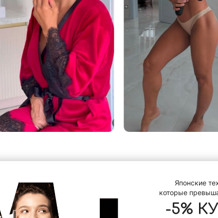
Японские те
которые превыш
-5% К