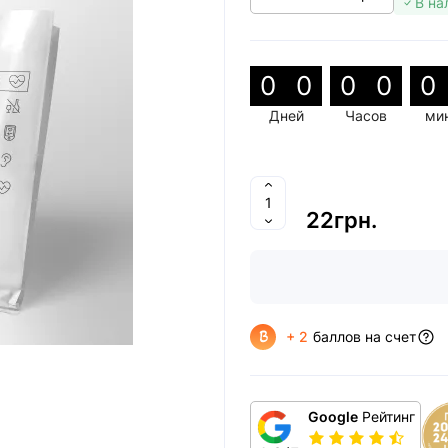
В на
0
0
0
0
0
Дней
Часов
ми
22грн.
+ 2
баллов на счет
Google
Рейтинг