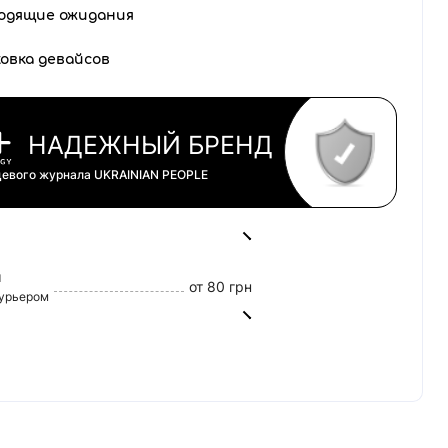
одящие ожидания
овка девайсов
НАДЕЖНЫЙ БРЕНД
цевого журнала
UKRAINIAN PEOPLE
й
от 80 грн
курьером
от 45 грн
0 грн
tercard)
160/20
т Банк)