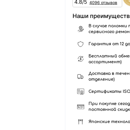
4.8/5
4096 отзывов
Наши преимуществ
В случае поломки 
сервисного ремо
Гарантия от 12 до
Бесплатный обмен
ассортимент)
Доставка в течени
отделение)
Сертификаты ISO 
При покупке сегод
постоянной скидк
Японские технол