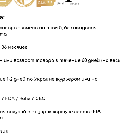
а:
товара – замена на новый, без ожидания
нта
 36 месяцев
 или возврат товара в течение 60 дней (на весь
е 1-2 дней по Украине (курьером или на
/ FDA / Rohs / CEC
ня получай в подарок карту клиента -10%
и.
огии