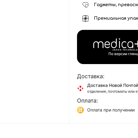
Гаджеты, превосх
Премиальная упак
По версии глян
Доставка:
Доставка Новой Почто
отделения, почтоматы или 
Оплата:
Доставка Укр Почтой
отделения или курьером
Оплата при получении
Самовывоз
Онлайн оплата (Visa/Mas
г. Киев, ул. Кирилловская, 
Оплата частями (Прива