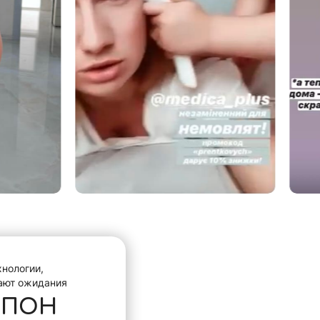
хнологии,
ают ожидания
УПОН