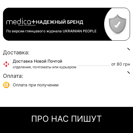
НАДЕЖНЫЙ БРЕНД
По версии глянцевого журнала
UKRAINIAN PEOPLE
Доставка:
Доставка Новой Почтой
от 80 грн
отделения, почтоматы или курьером
Оплата:
Доставка Укр Почтой
от 45 грн
отделения или курьером
Оплата при получении
Самовывоз
0 грн
Онлайн оплата (Visa/Mastercard)
г. Киев, ул. Кирилловская, 160/20
Оплата частями (Приват Банк)
Мгновенная рассрочка (Приват Банк)
ПРО НАС ПИШУТ
Покупка частями (Моно Банк)