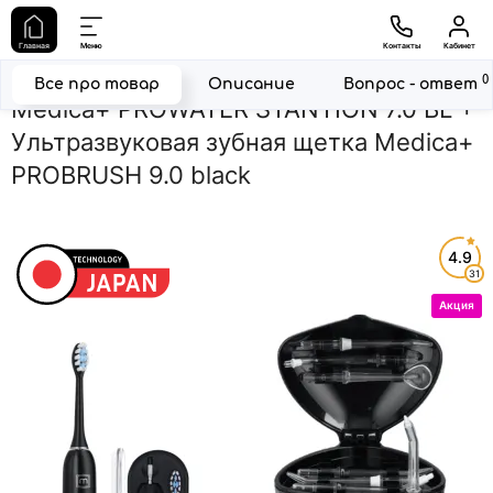
Главная
Комплекты
Набор стационарного ирригатора Medica+
Главная
Меню
Контакты
Кабинет
Набор стационарного ирригатора
0
Все про товар
Описание
Вопрос - ответ
Medica+ PROWATER STANTION 7.0 BL +
Ультразвуковая зубная щетка Medica+
PROBRUSH 9.0 black
4.9
31
Акция