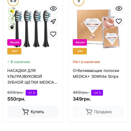
4.9
5
12
12
12
Акция
Акция
Хит
Хит
В наличии
Нет в наличии
НАСАДКИ ДЛЯ
Отбеливающие полоски
УЛЬТРАЗВУКОВОЙ
MEDICA+ 3DWhite Strips
ЗУБНОЙ ЩЕТКИ MEDICA +
PROBRUSH 9.0
699грн.
469грн.
-21 %
-26 %
(ULTASONIC) BLACK (4
550грн.
349грн.
ШТУКИ)
Купить
Продано