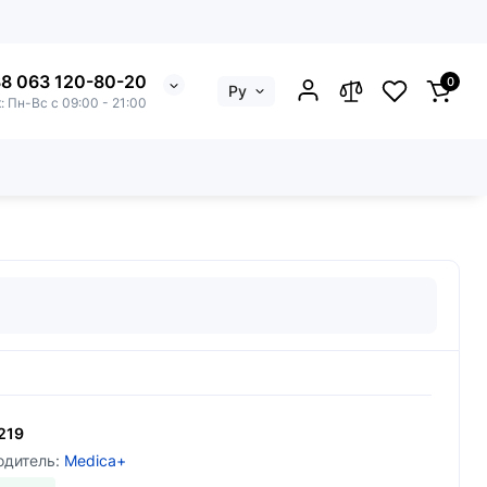
8 063 120-80-20
0
Ру
: Пн-Вс с 09:00 - 21:00
ы
219
одитель:
Medica+