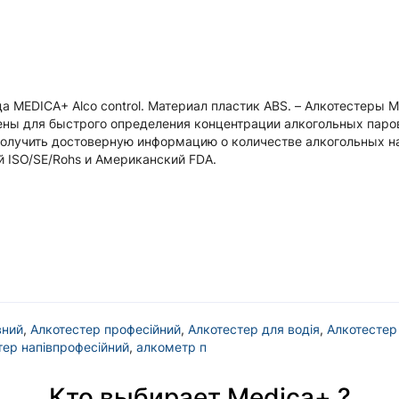
MEDICA+ Alco control. Материал пластик ABS. – Алкотестеры M
ны для быстрого определения концентрации алкогольных паро
олучить достоверную информацию о количестве алкогольных на
 ISO/SE/Rohs и Американский FDA.
вний
,
Алкотестер професійний
,
Алкотестер для водія
,
Алкотестер
тер напівпрофесійний
,
алкометр п
Кто выбирает Medica+ ?