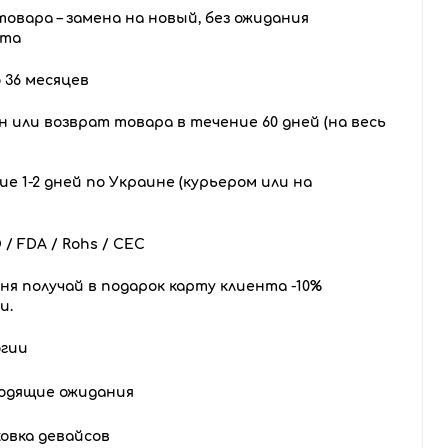
товара – замена на новый, без ожидания
нта
 36 месяцев
 или возврат товара в течение 60 дней (на весь
е 1-2 дней по Украине (курьером или на
/ FDA / Rohs / CEC
ня получай в подарок карту клиента -10%
и.
огии
одящие ожидания
овка девайсов