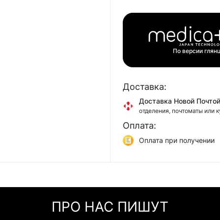
По версии глян
Доставка:
Доставка Новой Почто
отделения, почтоматы или 
Оплата:
Доставка Укр Почтой
отделения или курьером
Оплата при получении
Самовывоз
Онлайн оплата (Visa/Mas
г. Киев, ул. Кирилловская, 
Оплата частями (Прива
Мгновенная рассрочка 
ПРО НАС ПИШУТ
Покупка частями (Моно