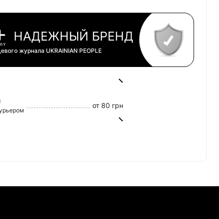
НАДЕЖНЫЙ БРЕНД
цевого журнала
UKRAINIAN PEOPLE
й
от 80 грн
курьером
от 45 грн
0 грн
tercard)
160/20
т Банк)
(Приват Банк)
 Банк)