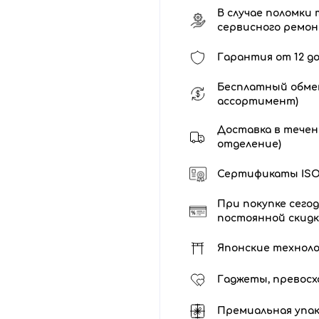
В случае поломки 
сервисного ремо
Гарантия от 12 до
Бесплатный обмен
ассортимент)
Доставка в течени
отделение)
Сертификаты ISO 
При покупке сегод
постоянной скидк
Японские технол
Гаджеты, превосх
Премиальная упак