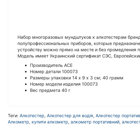
Набор многоразовых мундштуков к алкотестерам бренда 
полупрофессиональных приборов, которые предназначе
устройству можно прямо на месте и без промедления п
Модель имеет Украинский сертификат СЭС, Европейский
Производитель ‎ACE
Номер детали ‎100073
Размеры упаковки 14 х 9 х 3 см; 40 грамм
Номер модели изделия ‎100073
Вес предмета ‎40 г
Теги:
Алкотестер
,
Алкотестер для водія
,
Алкотестер портати
Алкометр
,
купити алкометр
,
алкометр портативний
,
алкотес