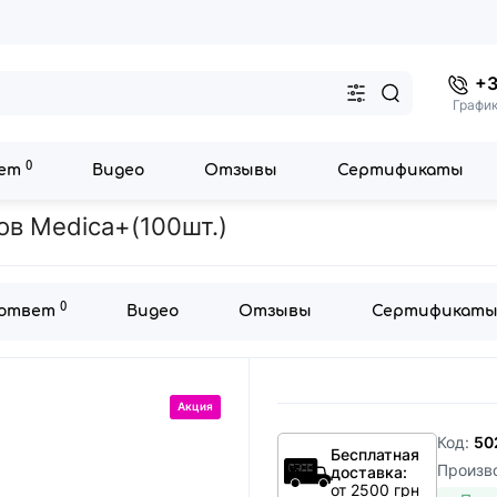
+3
График
0
вет
Видео
Отзывы
Сертификаты
Комплект мундштуков для алкотестеров Medica+(100шт.)
в Medica+(100шт.)
0
 ответ
Видео
Отзывы
Сертификат
Акция
Код:
50
Бесплатная
Произв
доставка:
от 2500 грн