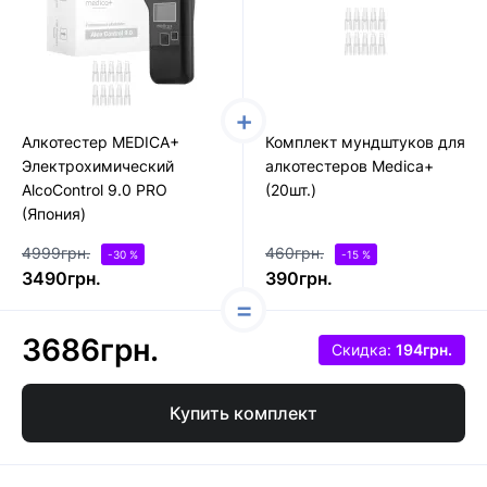
Алкотестер MEDICA+
Комплект мундштуков для
Электрохимический
алкотестеров Medica+
AlcoControl 9.0 PRO
(20шт.)
(Япония)
4999грн.
460грн.
-30 %
-15 %
3490грн.
390грн.
3686грн.
Скидка:
194грн.
Купить комплект