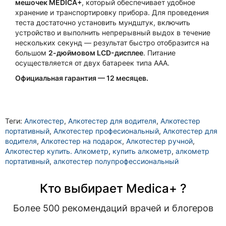
мешочек MEDICA+
, который обеспечивает удобное
хранение и транспортировку прибора. Для проведения
теста достаточно установить мундштук, включить
устройство и выполнить непрерывный выдох в течение
нескольких секунд — результат быстро отобразится на
большом
2-дюймовом LCD-дисплее
. Питание
осуществляется от двух батареек типа AAA.
Официальная гарантия — 12 месяцев.
Теги:
Алкотестер
,
Алкотестер для водителя
,
Алкотестер
портативный
,
Алкотестер професиональный
,
Алкотестер для
водителя
,
Алкотестер на подарок
,
Алкотестер ручной
,
Алкотестер купить. Алкометр
,
купить алкометр
,
алкометр
портативный
,
алкотестер полупрофессиональный
Кто выбирает Medica+ ?
Более 500 рекомендаций врачей и блогеров