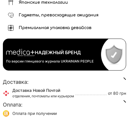
Японские технологии
Гаджеты, превосходящие ожидания
Премиальная упаковка девайсов
НАДЕЖНЫЙ БРЕНД
По версии глянцевого журнала
UKRAINIAN PEOPLE
Доставка:
Доставка Новой Почтой
от 80 грн
отделения, почтоматы или курьером
Оплата:
Доставка Укр Почтой
от 45 грн
отделения или курьером
Оплата при получении
Самовывоз
0 грн
Онлайн оплата (Visa/Mastercard)
г. Киев, ул. Кирилловская, 160/20