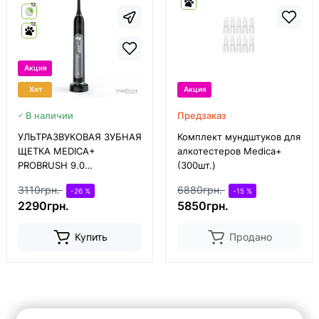
12
12
Акция
Хит
Акция
В наличии
Предзаказ
УЛЬТРАЗВУКОВАЯ ЗУБНАЯ
Комплект мундштуков для
ЩЕТКА MEDICA+
алкотестеров Medica+
PROBRUSH 9.0
(300шт.)
(ULTASONIC) BLACK
3110грн.
6880грн.
-26 %
-15 %
(ЯПОНИЯ)
2290грн.
5850грн.
Купить
Продано