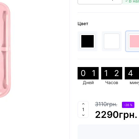
В на
Цвет
0
1
1
2
4
Дней
Часов
мин
3110грн.
-26 %
2290грн.