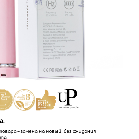
а:
товара – замена на новый, без ожидания
нта