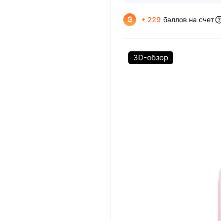
+ 229
баллов на счет
3D-обзор