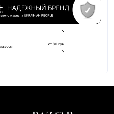
НАДЕЖНЫЙ БРЕНД
цевого журнала
UKRAINIAN PEOPLE
й
от 80 грн
курьером
от 45 грн
0 грн
tercard)
160/20
т Банк)
(Приват Банк)
 Банк)