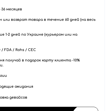
 36 месяцев
 или возврат товара в течение 60 дней (на весь
е 1-2 дней по Украине (курьером или на
/ FDA / Rohs / CEC
ня получай в подарок карту клиента -10%
и.
огии
одящие ожидания
овка девайсов