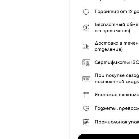
Гарантия от 12 до
Бесплатный обмен
ассортимент)
Доставка в течени
отделение)
Сертификаты ISO 
При покупке сегод
постоянной скидк
Японские технол
Гаджеты, превосх
Премиальная упак