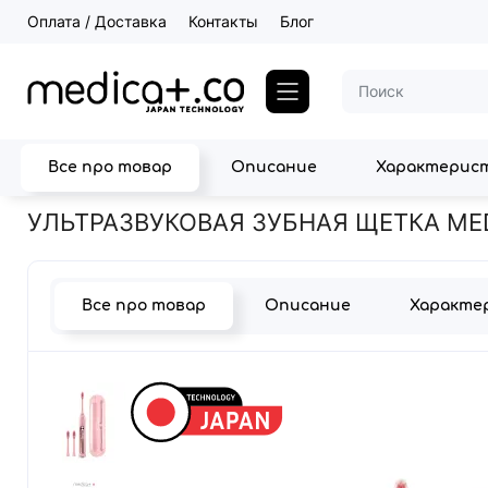
Оплата / Доставка
Контакты
Блог
Все про товар
Описание
Характерис
Главная
Техника для чистки зубов
Ультразвуковые зубные 
УЛЬТРАЗВУКОВАЯ ЗУБНАЯ ЩЕТКА MEDI
Все про товар
Описание
Характе