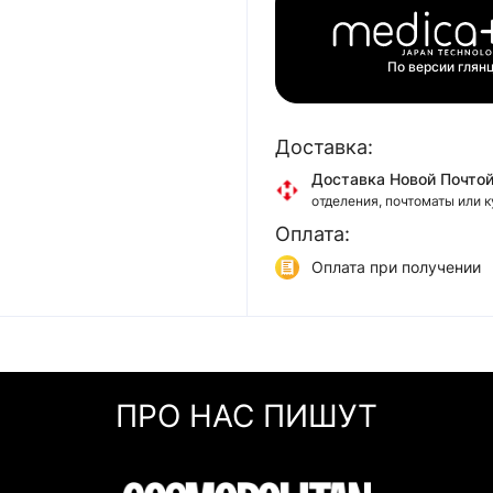
По версии глян
Доставка:
Доставка Новой Почто
отделения, почтоматы или 
Оплата:
Доставка Укр Почтой
отделения или курьером
Оплата при получении
Самовывоз
Онлайн оплата (Visa/Mas
г. Киев, ул. Кирилловская, 
Оплата частями (Прива
Мгновенная рассрочка 
ПРО НАС ПИШУТ
Покупка частями (Моно