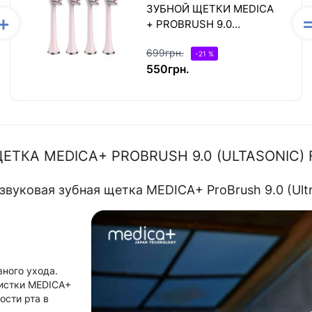
ЗУБНОЙ ЩЕТКИ MEDICA
+ PROBRUSH 9.0
(ULTASONIC) PINK (4
699грн.
ШТУКИ)
-21 %
550грн.
ЕТКА MEDICA+ PROBRUSH 9.0 (ULTASONIC) 
звуковая зубная щетка MEDICA+ ProBrush 9.0 (Ultr
ного ухода.
чистки MEDICA+
ости рта в