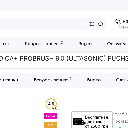
+3
График
3
тики
Вопрос - ответ
Видео
Отзывы
щетки
УЛЬТРАЗВУКОВАЯ ЗУБНАЯ ЩЕТКА MEDICA+ PROBRUSH 9.0 (
CA+ PROBRUSH 9.0 (ULTASONIC) FUCHS
3
ристики
Вопрос - ответ
Видео
Отз
4.8
75
Код:
50
Акция
Бесплатная
Произв
доставка:
Хит
от 2500 грн