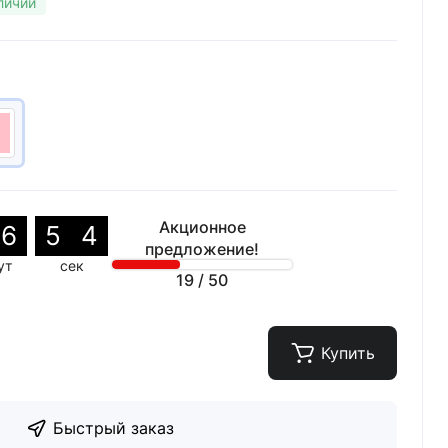
личии
Акционное
6
5
2
предложение!
ут
сек
19
/
50
Купить
Быстрый заказ