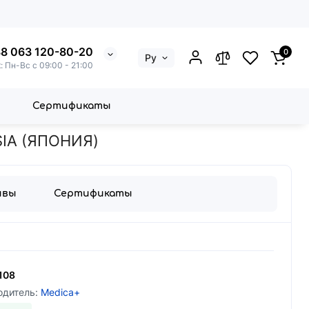
8 063 120-80-20
0
Ру
: Пн-Вс с 09:00 - 21:00
Сертификаты
ULTASONIC) FUCHSIA (ЯПОНИЯ)
IA (ЯПОНИЯ)
ывы
Сертификаты
108
одитель:
Medica+