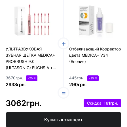
УЛЬТРАЗВУКОВАЯ
Отбеливающий Корректор
ЗУБНАЯ ЩЕТКА MEDICA+
цвета MEDICA+ V34
PROBRUSH 9.0
(Япония)
(ULTASONIC) FUCHSIA +
НАСАДКИ FUCHSIA (10
3670грн.
445грн.
-20 %
-35 %
ШТУК) ( ЯПОНИЯ )
2933грн.
290грн.
3062грн.
Скидка:
161грн.
Купить комплект