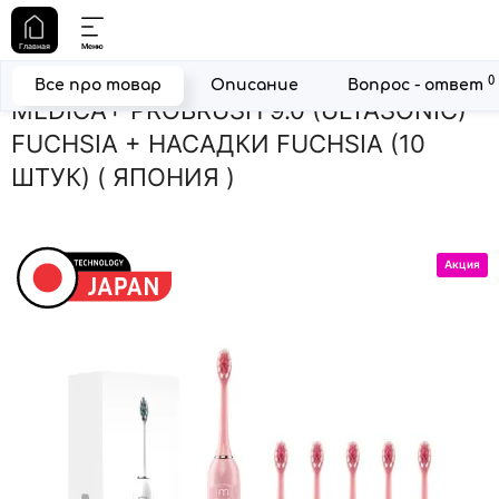
Главная
Техника для чистки зубов
Ультразвуковые зубные ще
Главная
Меню
УЛЬТРАЗВУКОВАЯ ЗУБНАЯ ЩЕТКА
0
Все про товар
Описание
Вопрос - ответ
MEDICA+ PROBRUSH 9.0 (ULTASONIC)
FUCHSIA + НАСАДКИ FUCHSIA (10
ШТУК) ( ЯПОНИЯ )
Акция