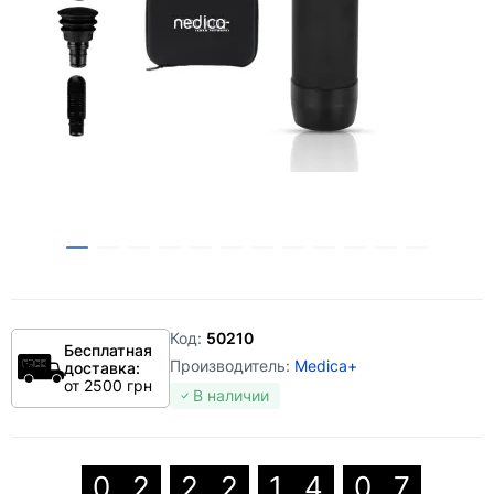
Код:
50210
Бесплатная
Производитель:
Medica+
доставка:
от 2500 грн
В наличии
0
2
2
2
1
4
0
6