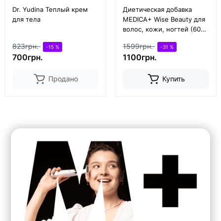
Dr. Yudina Теплый крем
Диетическая добавка
для тела
MEDICA+ Wise Beauty для
волос, кожи, ногтей (60
капс)
823грн.
1599грн.
-15 %
-31 %
700грн.
1100грн.
Продано
Купить