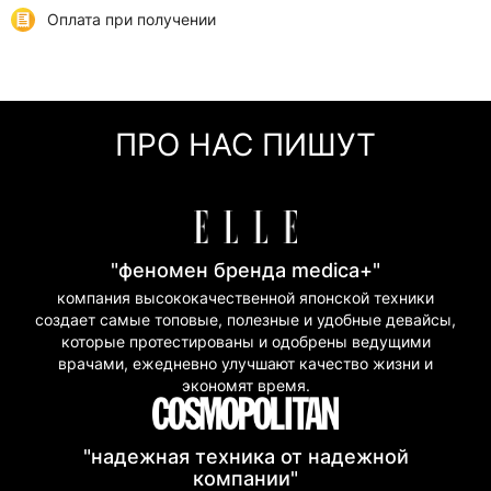
отделения или курьером
Оплата при получении
Самовывоз
0 грн
Онлайн оплата (Visa/Mastercard)
г. Киев, ул. Кирилловская, 160/20
Оплата частями (Приват Банк)
Мгновенная рассрочка (Приват Банк)
ПРО НАС ПИШУТ
Покупка частями (Моно Банк)
"феномен бренда medica+"
компания высококачественной японской техники
создает самые топовые, полезные и удобные девайсы,
которые протестированы и одобрены ведущими
врачами, ежедневно улучшают качество жизни и
экономят время.
"надежная техника от надежной
компании"