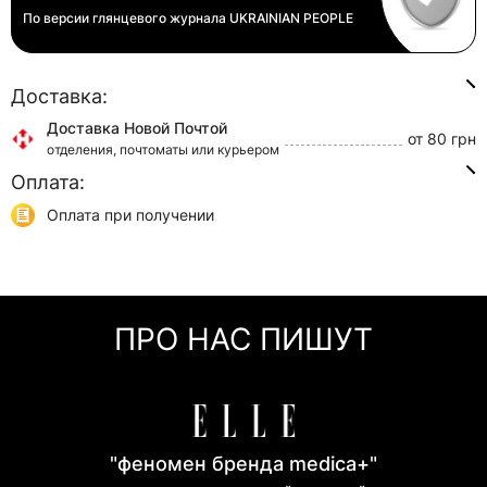
По версии глянцевого журнала
UKRAINIAN PEOPLE
Доставка:
Доставка Новой Почтой
от 80 грн
отделения, почтоматы или курьером
Оплата:
Доставка Укр Почтой
от 45 грн
отделения или курьером
Оплата при получении
Самовывоз
0 грн
Онлайн оплата (Visa/Mastercard)
г. Киев, ул. Кирилловская, 160/20
Оплата частями (Приват Банк)
Мгновенная рассрочка (Приват Банк)
ПРО НАС ПИШУТ
Покупка частями (Моно Банк)
"феномен бренда medica+"