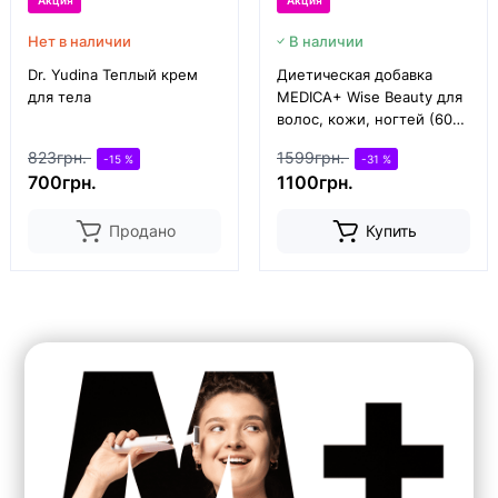
Акция
Акция
Нет в наличии
В наличии
Dr. Yudina Теплый крем
Диетическая добавка
для тела
MEDICA+ Wise Beauty для
волос, кожи, ногтей (60
капс)
823грн.
1599грн.
-15 %
-31 %
700грн.
1100грн.
Продано
Купить