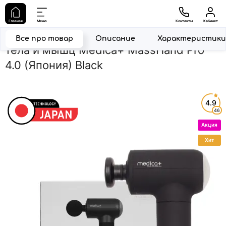
Главная
Массажное оборудование
Перкуссионные массажер
Главная
Меню
Контакты
Кабинет
Перкуссионный ручной массажер для
Все про товар
Описание
Характеристики
тела и мышц Medica+ MassHand Pro
4.0 (Япония) Black
4.9
46
Акция
Хит