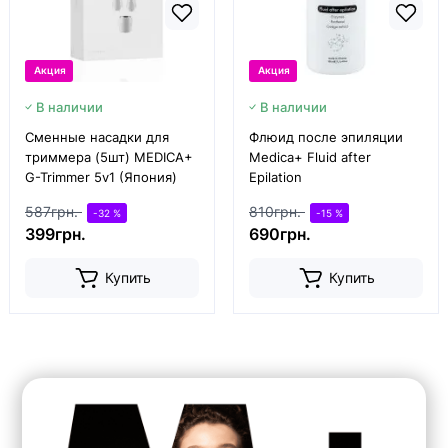
Акция
Акция
В наличии
В наличии
Сменные насадки для
Флюид после эпиляции
триммера (5шт) MEDICA+
Medica+ Fluid after
G-Trimmer 5v1 (Япония)
Epilation
587грн.
810грн.
-32 %
-15 %
399грн.
690грн.
Купить
Купить