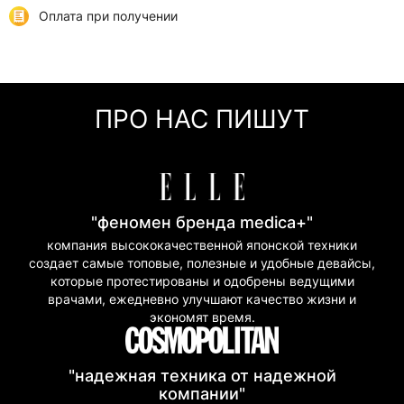
отделения или курьером
Оплата при получении
Самовывоз
0 грн
Онлайн оплата (Visa/Mastercard)
г. Киев, ул. Кирилловская, 160/20
Оплата частями (Приват Банк)
Мгновенная рассрочка (Приват Банк)
ПРО НАС ПИШУТ
Покупка частями (Моно Банк)
"феномен бренда medica+"
компания высококачественной японской техники
создает самые топовые, полезные и удобные девайсы,
которые протестированы и одобрены ведущими
врачами, ежедневно улучшают качество жизни и
экономят время.
"надежная техника от надежной
компании"