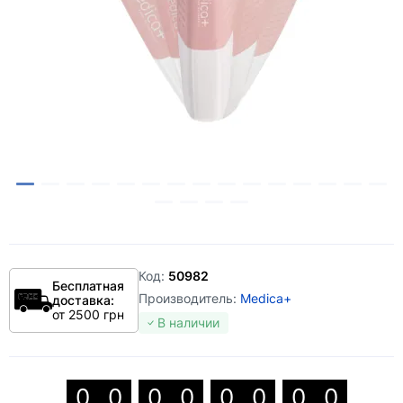
Код:
50982
Бесплатная
Производитель:
Medica+
доставка:
от 2500 грн
В наличии
0
0
0
0
0
0
0
0