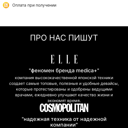
отделения или курьером
Оплата при получении
Самовывоз
0 грн
Онлайн оплата (Visa/Mastercard)
г. Киев, ул. Кирилловская, 160/20
Оплата частями (Приват Банк)
Мгновенная рассрочка (Приват Банк)
ПРО НАС ПИШУТ
Покупка частями (Моно Банк)
"феномен бренда medica+"
компания высококачественной японской техники
создает самые топовые, полезные и удобные девайсы,
которые протестированы и одобрены ведущими
врачами, ежедневно улучшают качество жизни и
экономят время.
"надежная техника от надежной
компании"