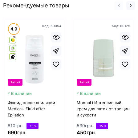
Рекомендуемые товары
Код:
60054
Код:
60125
4.9
12
12
12
Акция
Акция
В наличии
В наличии
Флюид после эпиляции
MonnaLi Интенсивный
Medica+ Fluid after
крем для пяток от трещин
Epilation
и сухости
810грн.
530грн.
-15 %
-15 %
690грн.
450грн.